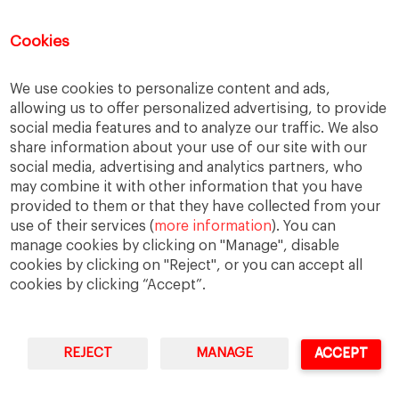
sucesión familiar
sucesor
Cookies
toma de decisiones
valores
virtudes
We use cookies to personalize content and ads,
allowing us to offer personalized advertising, to provide
social media features and to analyze our traffic. We also
Enlaces
share information about your use of our site with our
social media, advertising and analytics partners, who
Cátedra de Empresa Familiar
may combine it with other information that you have
IESE Insight
provided to them or that they have collected from your
use of their services (
more information
). You can
manage cookies by clicking on "Manage", disable
cookies by clicking on "Reject", or you can accept all
cookies by clicking “Accept”.
REJECT
MANAGE
ACCEPT
IESE Business School
University of Navarra
Legal Notice
Terms of Use