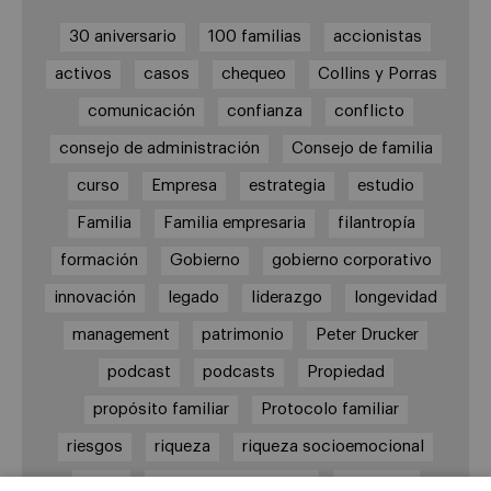
30 aniversario
100 familias
accionistas
activos
casos
chequeo
Collins y Porras
comunicación
confianza
conflicto
consejo de administración
Consejo de familia
curso
Empresa
estrategia
estudio
Familia
Familia empresaria
filantropía
formación
Gobierno
gobierno corporativo
innovación
legado
liderazgo
longevidad
management
patrimonio
Peter Drucker
podcast
podcasts
Propiedad
propósito familiar
Protocolo familiar
riesgos
riqueza
riqueza socioemocional
salud
siguiente generación
Sucesión