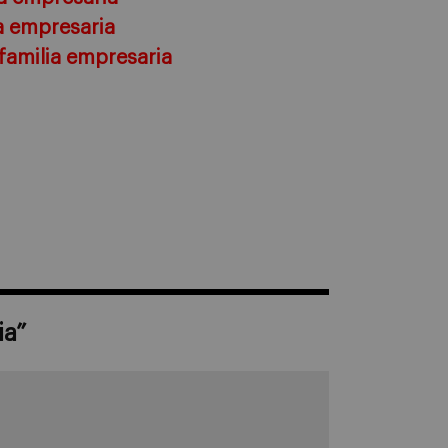
ia empresaria
familia empresaria
ia
”