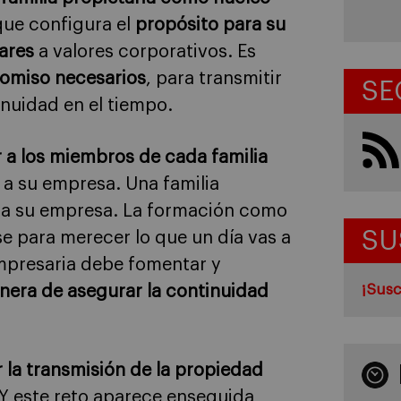
 que configura el
propósito para su
iares
a valores corporativos. Es
romiso necesarios
, para transmitir
SE
inuidad en el tiempo.
 a los miembros de cada familia
 a su empresa. Una familia
ara su empresa. La formación como
SU
e para merecer lo que un día vas a
 empresaria debe fomentar y
¡Susc
era de asegurar la continuidad
la transmisión de la propiedad
. Y este reto aparece enseguida