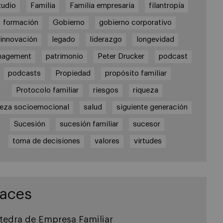
tudio
Familia
Familia empresaria
filantropía
formación
Gobierno
gobierno corporativo
innovación
legado
liderazgo
longevidad
nagement
patrimonio
Peter Drucker
podcast
podcasts
Propiedad
propósito familiar
Protocolo familiar
riesgos
riqueza
ueza socioemocional
salud
siguiente generación
Sucesión
sucesión familiar
sucesor
toma de decisiones
valores
virtudes
laces
tedra de Empresa Familiar