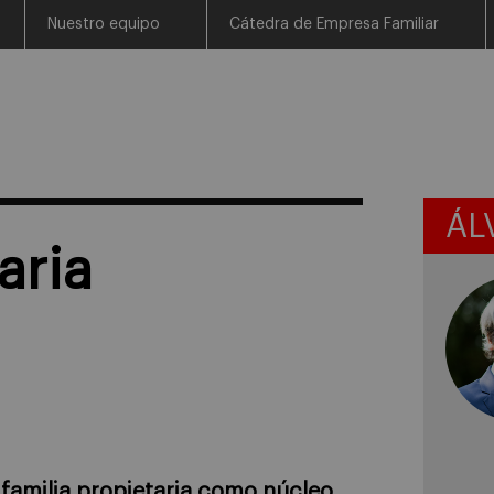
Nuestro equipo
Cátedra de Empresa Familiar
ÁL
aria
a
familia propietaria como núcleo