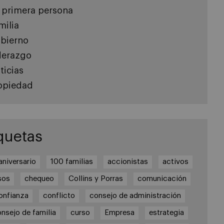
 primera persona
milia
bierno
derazgo
ticias
opiedad
quetas
aniversario
100 familias
accionistas
activos
sos
chequeo
Collins y Porras
comunicación
onfianza
conflicto
consejo de administración
nsejo de familia
curso
Empresa
estrategia