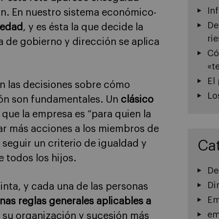
In
ón. En nuestro sistema económico-
De
iedad
, y es ésta la que decide la
ri
a de gobierno y dirección se aplica
Có
«t
El
ón las decisiones sobre cómo
Lo
ción son fundamentales. Un
clásico
e que la empresa es “para quien la
sar más acciones a los miembros de
Ca
 seguir un criterio de igualdad y
e todos los hijos.
De
Di
tinta, y cada una de las personas
Em
nas reglas generales aplicables a
em
 su organización y sucesión más