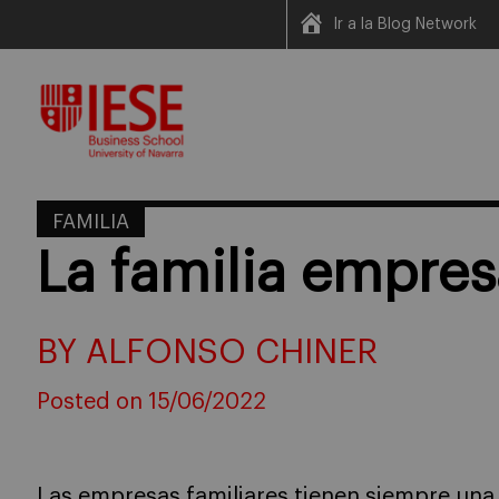
Ir a la Blog Network
Skip
to
content
FAMILIA
La familia empres
BY ALFONSO CHINER
Posted on 15/06/2022
Las empresas familiares tienen siempre un