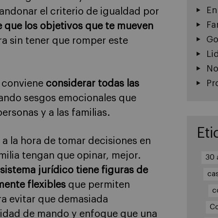
En
ndonar el criterio de igualdad por
Fa
 que los objetivos que te mueven
Go
ra sin tener que romper este
Li
No
o conviene
considerar todas las
Pr
itando sesgos emocionales que
ersonas y a las familias.
Eti
 a la hora de tomar decisiones en
ilia tengan que opinar, mejor.
30 
sistema jurídico tiene figuras de
ca
ente flexibles
que permiten
c
ara evitar que demasiada
Co
unidad de mando y enfoque que una