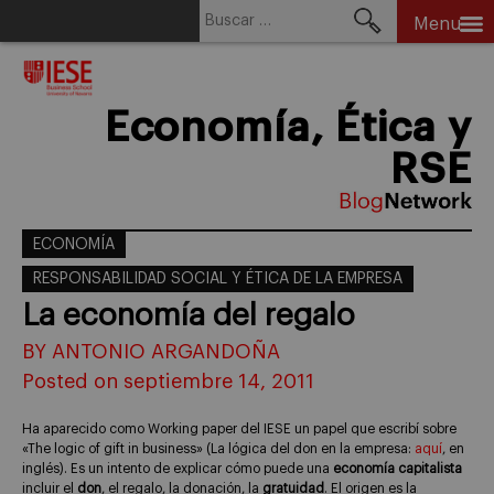
Buscar:
Menu
Skip
to
content
Economía, Ética y
RSE
ECONOMÍA
RESPONSABILIDAD SOCIAL Y ÉTICA DE LA EMPRESA
La economía del regalo
BY ANTONIO ARGANDOÑA
Posted on septiembre 14, 2011
Ha aparecido como Working paper del IESE un papel que escribí sobre
«The logic of gift in business» (La lógica del don en la empresa:
aquí
, en
inglés). Es un intento de explicar cómo puede una
economía capitalista
incluir el
don
, el regalo, la donación, la
gratuidad
. El origen es la