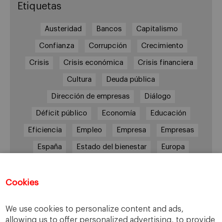
Etiquetas
Austeridad
Bancos
Capitalismo
Confianza
Corrupción
Crecimiento
Crisis
Crisis económica
Crisis financiera
Cultura
Deuda pública
Dirección de empresas
Diálogo
Déficit público
Economía
Educación
Eficiencia
Empleo
Empresa
Empresas
España
Estado del bienestar
Europa
Familia
Hogar
Justicia
persona
Política
Recesión
Recuperación
Cookies
Reforma laboral
Reformas
responsabilidad
We use cookies to personalize content and ads,
Responsabilidad social
RSC
RSE
allowing us to offer personalized advertising, to provide