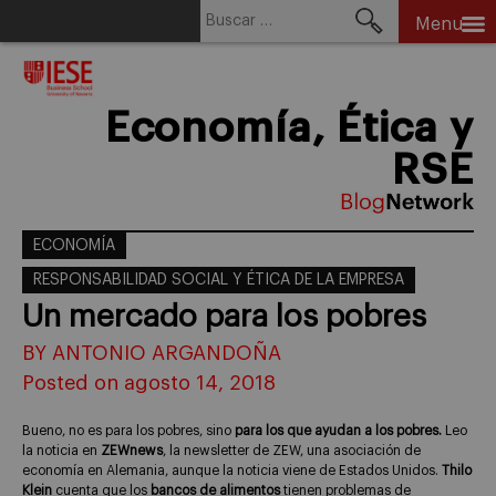
Buscar:
Menu
Skip
to
content
Economía, Ética y
RSE
ECONOMÍA
RESPONSABILIDAD SOCIAL Y ÉTICA DE LA EMPRESA
Un mercado para los pobres
BY ANTONIO ARGANDOÑA
Posted on agosto 14, 2018
Bueno, no es para los pobres, sino
para los que ayudan a los pobres.
Leo
la noticia en
ZEWnews
, la newsletter de ZEW, una asociación de
economía en Alemania, aunque la noticia viene de Estados Unidos.
Thilo
Klein
cuenta que los
bancos de alimentos
tienen problemas de