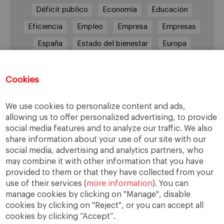
Déficit público
Economía
Educación
Eficiencia
Empleo
Empresa
Empresas
España
Estado del bienestar
Europa
Familia
Hogar
Justicia
persona
Política
Recesión
Recuperación
Cookies
Reforma laboral
Reformas
responsabilidad
We use cookies to personalize content and ads,
Responsabilidad social
RSC
RSE
allowing us to offer personalized advertising, to provide
social media features and to analyze our traffic. We also
Sindicatos
Sistema financiero
Sociedad
share information about your use of our site with our
Sostenibilidad
Trabajo
Valores
Virtudes
social media, advertising and analytics partners, who
may combine it with other information that you have
Ética
Ética de la empresa
provided to them or that they have collected from your
use of their services (
more information
). You can
manage cookies by clicking on "Manage", disable
cookies by clicking on "Reject", or you can accept all
cookies by clicking “Accept”.