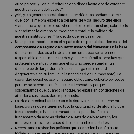
otros países? ¿Con qué criterios decidimos hasta dónde extender
nuestras responsabilidades?
¡Ah!, y las
generaciones futuras
. Hace décadas podíamos decir
que, con la mejora esperada del nivel de vida, seguro que ellos
vivirían mejor que nosotros. Ahora esto no está tan claro, sobre todo
si añadimos la dimensión medioambiental. Y la calidad de
nuestras instituciones. Y la deuda que les pasamos…
Un aspecto importante en el reparto de responsabilidades es el del
componente de seguro de nuestro estado del bienestar
. En la base
de esas medidas está la idea de que uno debe ser el primer
responsable de sus necesidades y las de su familia, pero hay que
protegerle de situaciones que él solo no puede atender (un
desempleo de larga duración, o una larga enfermedad
degenerativa en su familia, o la necesidad de un trasplante). La
seguridad social es eso: un seguro obligatorio, cubierto por todos,
porque no sabemos quién será el interesado y porque
sospechamos que, cuando le toque, no estará en condiciones de
atender a sus necesidades por sí solo.
La idea de
redistribuir la renta o la riqueza
es distinta, tiene otra
base: quizás que alguien no tuvo la oportunidad de algo a lo que
tenía derecho, o fue discriminado en el pasado… Pero el
fundamento de esto es distinto del estado de bienestar, y los
medios para llevarlo a cabo deben ser también distintos.
Necesitamos revisar las
políticas que conceden beneficios «a
todos»
, porque, en el límite, esto es insostenible, y porque crea