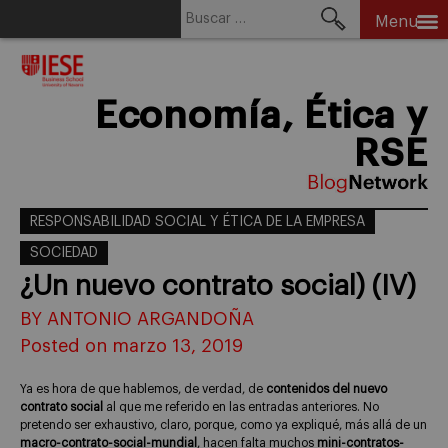
Buscar:
Menu
Skip
to
content
Economía, Ética y
RSE
RESPONSABILIDAD SOCIAL Y ÉTICA DE LA EMPRESA
SOCIEDAD
¿Un nuevo contrato social) (IV)
BY ANTONIO ARGANDOÑA
Posted on marzo 13, 2019
Ya es hora de que hablemos, de verdad, de
contenidos del nuevo
contrato social
al que me referido en las entradas anteriores. No
pretendo ser exhaustivo, claro, porque, como ya expliqué, más allá de un
macro-contrato-social-mundial
, hacen falta muchos
mini-contratos-