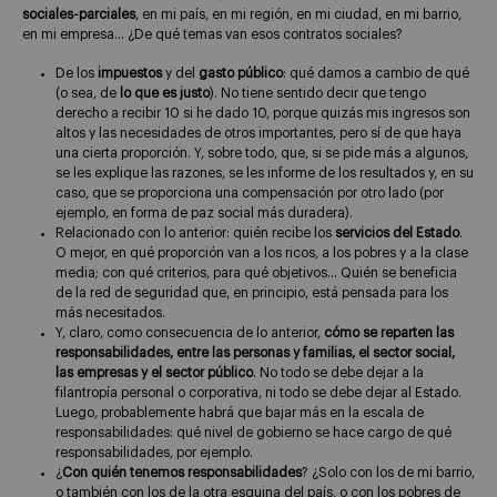
sociales-parciales
, en mi país, en mi región, en mi ciudad, en mi barrio,
en mi empresa… ¿De qué temas van esos contratos sociales?
De los
impuestos
y del
gasto público
: qué damos a cambio de qué
(o sea, de
lo que es justo
). No tiene sentido decir que tengo
derecho a recibir 10 si he dado 10, porque quizás mis ingresos son
altos y las necesidades de otros importantes, pero sí de que haya
una cierta proporción. Y, sobre todo, que, si se pide más a algunos,
se les explique las razones, se les informe de los resultados y, en su
caso, que se proporciona una compensación por otro lado (por
ejemplo, en forma de paz social más duradera).
Relacionado con lo anterior: quién recibe los
servicios del Estado
.
O mejor, en qué proporción van a los ricos, a los pobres y a la clase
media; con qué criterios, para qué objetivos… Quién se beneficia
de la red de seguridad que, en principio, está pensada para los
más necesitados.
Y, claro, como consecuencia de lo anterior,
cómo se reparten las
responsabilidades, entre las personas y familias, el sector social,
las empresas y el sector público
. No todo se debe dejar a la
filantropía personal o corporativa, ni todo se debe dejar al Estado.
Luego, probablemente habrá que bajar más en la escala de
responsabilidades: qué nivel de gobierno se hace cargo de qué
responsabilidades, por ejemplo.
¿
Con quién tenemos responsabilidades
? ¿Solo con los de mi barrio,
o también con los de la otra esquina del país, o con los pobres de