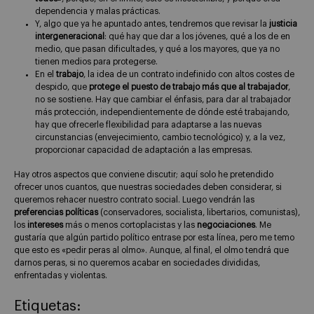
dependencia y malas prácticas.
Y, algo que ya he apuntado antes, tendremos que revisar la
justicia
intergeneracional
: qué hay que dar a los jóvenes, qué a los de en
medio, que pasan dificultades, y qué a los mayores, que ya no
tienen medios para protegerse.
En el
trabajo
, la idea de un contrato indefinido con altos costes de
despido, que
protege el puesto de trabajo más que al trabajador
,
no se sostiene. Hay que cambiar el énfasis, para dar al trabajador
más protección, independientemente de dónde esté trabajando,
hay que ofrecerle flexibilidad para adaptarse a las nuevas
circunstancias (envejecimiento, cambio tecnológico) y, a la vez,
proporcionar capacidad de adaptación a las empresas.
Hay otros aspectos que conviene discutir; aquí solo he pretendido
ofrecer unos cuantos, que nuestras sociedades deben considerar, si
queremos rehacer nuestro contrato social. Luego vendrán las
preferencias políticas
(conservadores, socialista, libertarios, comunistas),
los
intereses
más o menos cortoplacistas y las
negociaciones
. Me
gustaría que algún partido político entrase por esta línea, pero me temo
que esto es «pedir peras al olmo». Aunque, al final, el olmo tendrá que
darnos peras, si no queremos acabar en sociedades divididas,
enfrentadas y violentas.
Etiquetas: