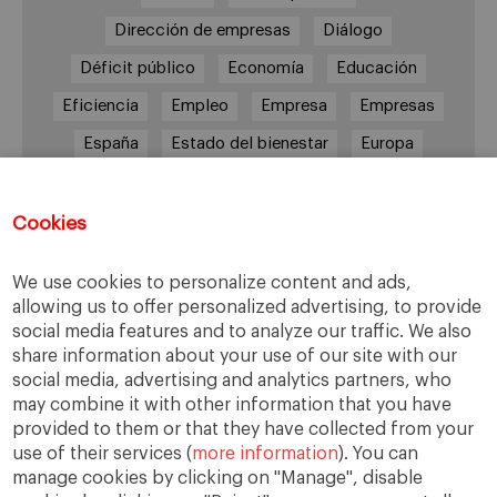
Dirección de empresas
Diálogo
Déficit público
Economía
Educación
Eficiencia
Empleo
Empresa
Empresas
España
Estado del bienestar
Europa
Familia
Hogar
Justicia
persona
Política
Recesión
Recuperación
Cookies
Reforma laboral
Reformas
responsabilidad
We use cookies to personalize content and ads,
Responsabilidad social
RSC
RSE
allowing us to offer personalized advertising, to provide
social media features and to analyze our traffic. We also
Sindicatos
Sistema financiero
Sociedad
share information about your use of our site with our
Sostenibilidad
Trabajo
Valores
Virtudes
social media, advertising and analytics partners, who
may combine it with other information that you have
Ética
Ética de la empresa
provided to them or that they have collected from your
use of their services (
more information
). You can
manage cookies by clicking on "Manage", disable