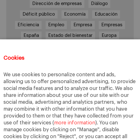
Dirección de empresas
Diálogo
Déficit público
Economía
Educación
Eficiencia
Empleo
Empresa
Empresas
España
Estado del bienestar
Europa
Familia
Hogar
Justicia
persona
Política
Recesión
Recuperación
Cookies
Reforma laboral
Reformas
responsabilidad
We use cookies to personalize content and ads,
Responsabilidad social
RSC
RSE
allowing us to offer personalized advertising, to provide
social media features and to analyze our traffic. We also
Sindicatos
Sistema financiero
Sociedad
share information about your use of our site with our
Sostenibilidad
Trabajo
Valores
Virtudes
social media, advertising and analytics partners, who
may combine it with other information that you have
Ética
Ética de la empresa
provided to them or that they have collected from your
use of their services (
more information
). You can
manage cookies by clicking on "Manage", disable
cookies by clicking on "Reject", or you can accept all