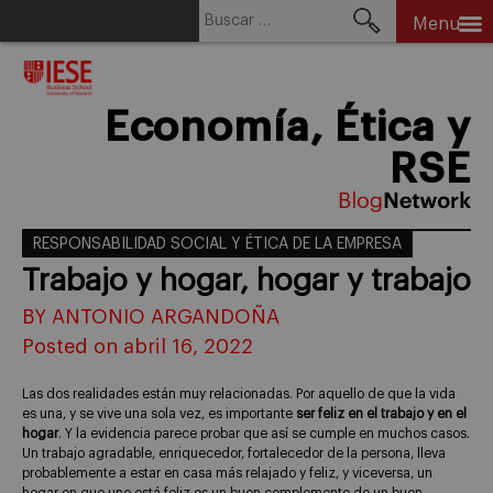
Buscar:
Menu
Skip
to
content
Economía, Ética y
RSE
RESPONSABILIDAD SOCIAL Y ÉTICA DE LA EMPRESA
Trabajo y hogar, hogar y trabajo
BY ANTONIO ARGANDOÑA
Posted on abril 16, 2022
Las dos realidades están muy relacionadas. Por aquello de que la vida
es una, y se vive una sola vez, es importante
ser feliz en el trabajo y en el
hogar
. Y la evidencia parece probar que así se cumple en muchos casos.
Un trabajo agradable, enriquecedor, fortalecedor de la persona, lleva
probablemente a estar en casa más relajado y feliz, y viceversa, un