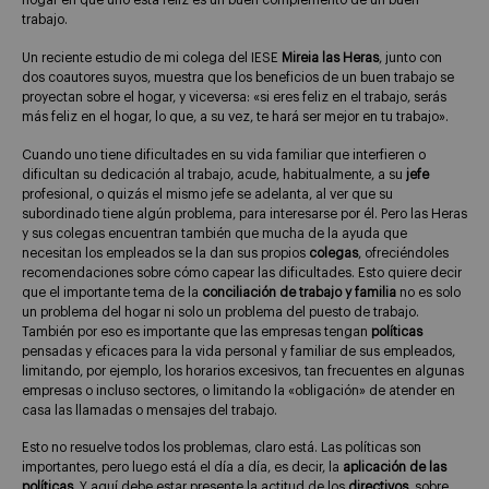
hogar en que uno está feliz es un buen complemento de un buen
trabajo.
Un reciente estudio de mi colega del IESE
Mireia las Heras
, junto con
dos coautores suyos, muestra que los beneficios de un buen trabajo se
proyectan sobre el hogar, y viceversa: «si eres feliz en el trabajo, serás
más feliz en el hogar, lo que, a su vez, te hará ser mejor en tu trabajo».
Cuando uno tiene dificultades en su vida familiar que interfieren o
dificultan su dedicación al trabajo, acude, habitualmente, a su
jefe
profesional, o quizás el mismo jefe se adelanta, al ver que su
subordinado tiene algún problema, para interesarse por él. Pero las Heras
y sus colegas encuentran también que mucha de la ayuda que
necesitan los empleados se la dan sus propios
colegas
, ofreciéndoles
recomendaciones sobre cómo capear las dificultades. Esto quiere decir
que el importante tema de la
conciliación de trabajo y familia
no es solo
un problema del hogar ni solo un problema del puesto de trabajo.
También por eso es importante que las empresas tengan
políticas
pensadas y eficaces para la vida personal y familiar de sus empleados,
limitando, por ejemplo, los horarios excesivos, tan frecuentes en algunas
empresas o incluso sectores, o limitando la «obligación» de atender en
casa las llamadas o mensajes del trabajo.
Esto no resuelve todos los problemas, claro está. Las políticas son
importantes, pero luego está el día a día, es decir, la
aplicación de las
políticas
. Y aquí debe estar presente la actitud de los
directivos
, sobre