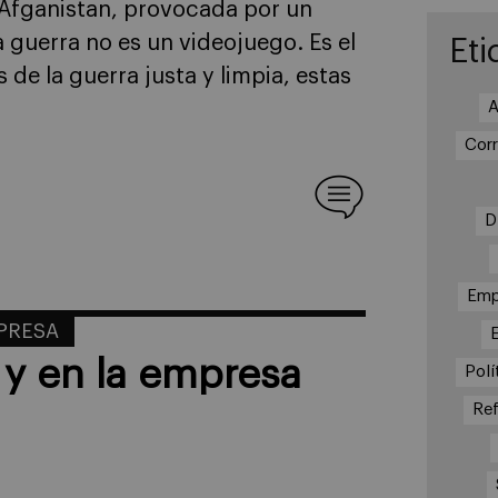
, Afganistan, provocada por un
 guerra no es un videojuego. Es el
Eti
 de la guerra justa y limpia, estas
A
Cor
D
Emp
MPRESA
 y en la empresa
Polí
Re