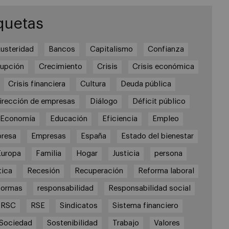
quetas
usteridad
Bancos
Capitalismo
Confianza
rupción
Crecimiento
Crisis
Crisis económica
Crisis financiera
Cultura
Deuda pública
irección de empresas
Diálogo
Déficit público
Economía
Educación
Eficiencia
Empleo
resa
Empresas
España
Estado del bienestar
Europa
Familia
Hogar
Justicia
persona
tica
Recesión
Recuperación
Reforma laboral
formas
responsabilidad
Responsabilidad social
RSC
RSE
Sindicatos
Sistema financiero
Sociedad
Sostenibilidad
Trabajo
Valores