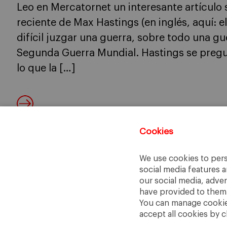
Leo en Mercatornet un interesante artículo s
reciente de Max Hastings (en inglés, aquí: el 
difícil juzgar una guerra, sobre todo una gu
Segunda Guerra Mundial. Hastings se pregu
lo que la […]
Cookies
We use cookies to pers
social media features a
our social media, adve
have provided to them o
You can manage cookies
accept all cookies by c