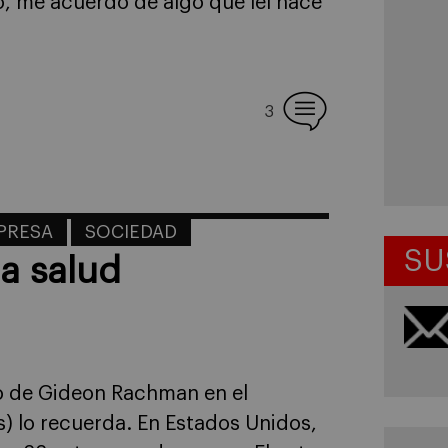
o, me acuerdo de algo que leí hace
3
MPRESA
SOCIEDAD
SU
la salud
lo de Gideon Rachman en el
lés) lo recuerda. En Estados Unidos,