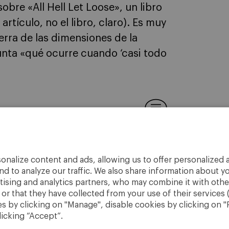
obre «All Hell Let Loose», un libro
artículo, no el libro, claro). Es muy
erra de las dimensiones de la
nta «qué ocurre cuando ‘casi todo
onalize content and ads, allowing us to offer personalized a
nd to analyze our traffic. We also share information about yo
rtising and analytics partners, who may combine it with othe
r that they have collected from your use of their services 
 by clicking on "Manage", disable cookies by clicking on "R
licking “Accept”.