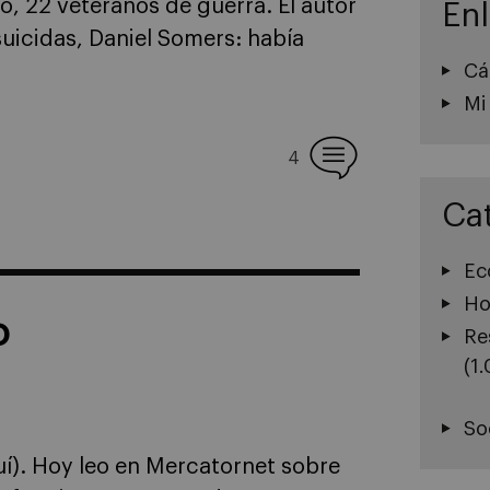
o, 22 veteranos de guerra. El autor
En
uicidas, Daniel Somers: había
Cá
Mi
4
Ca
Ec
Ho
o
Re
(1
So
uí). Hoy leo en Mercatornet sobre