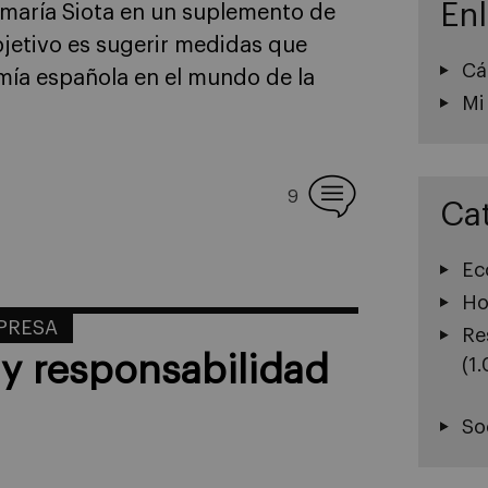
En
semaría Siota en un suplemento de
bjetivo es sugerir medidas que
Cá
mía española en el mundo de la
Mi
9
Ca
Ec
Ho
MPRESA
Re
y responsabilidad
(1
So