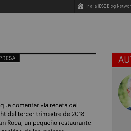
Ir a la IESE Blog Netwo
MPRESA
AU
que comentar «la receta del
ght del tercer trimestre de 2018
 Can Roca, un pequeño restaurante