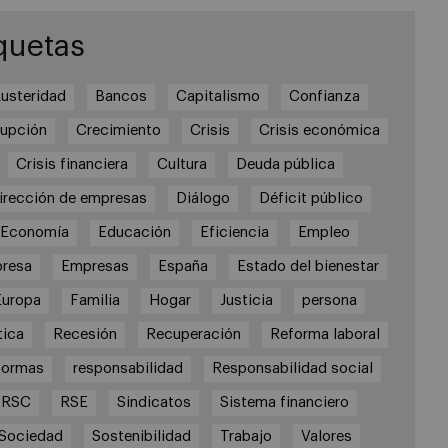
quetas
usteridad
Bancos
Capitalismo
Confianza
rupción
Crecimiento
Crisis
Crisis económica
Crisis financiera
Cultura
Deuda pública
irección de empresas
Diálogo
Déficit público
Economía
Educación
Eficiencia
Empleo
resa
Empresas
España
Estado del bienestar
Europa
Familia
Hogar
Justicia
persona
tica
Recesión
Recuperación
Reforma laboral
formas
responsabilidad
Responsabilidad social
RSC
RSE
Sindicatos
Sistema financiero
Sociedad
Sostenibilidad
Trabajo
Valores