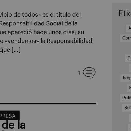
Eti
cio de todos» es el título del
Responsabilidad Social de la
A
ue apareció hace unos días; su
Cor
que «vendemos» la Responsabilidad
 que […]
D
1
Emp
Polí
Re
MPRESA
 de la