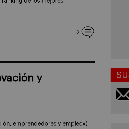
 ranking de los mejores
3
SU
ovación y
ación, emprendedores y empleo»)