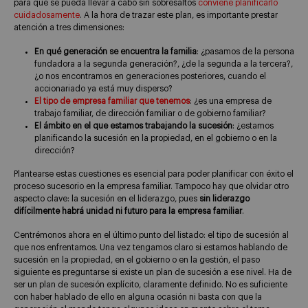
para que se pueda llevar a cabo sin sobresaltos
conviene planificarlo
cuidadosamente
. A la hora de trazar este plan, es importante prestar
atención a tres dimensiones:
En qué generación se encuentra la familia
: ¿pasamos de la persona
fundadora a la segunda generación?, ¿de la segunda a la tercera?,
¿o nos encontramos en generaciones posteriores, cuando el
accionariado ya está muy disperso?
El tipo de empresa familiar que tenemos
: ¿es una empresa de
trabajo familiar, de dirección familiar o de gobierno familiar?
El ámbito en el que estamos trabajando la sucesión
: ¿estamos
planificando la sucesión en la propiedad, en el gobierno o en la
dirección?
Plantearse estas cuestiones es esencial para poder planificar con éxito el
proceso sucesorio en la empresa familiar. Tampoco hay que olvidar otro
aspecto clave: la sucesión en el liderazgo, pues
sin liderazgo
difícilmente habrá unidad ni futuro para la empresa familiar
.
Centrémonos ahora en el último punto del listado: el tipo de sucesión al
que nos enfrentamos. Una vez tengamos claro si estamos hablando de
sucesión en la propiedad, en el gobierno o en la gestión, el paso
siguiente es preguntarse si existe un plan de sucesión a ese nivel. Ha de
ser un plan de sucesión explícito, claramente definido. No es suficiente
con haber hablado de ello en alguna ocasión ni basta con que la