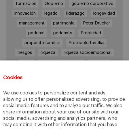
formación
Gobierno
gobierno corporativo
innovación
legado
liderazgo
longevidad
management
patrimonio
Peter Drucker
podcast
podcasts
Propiedad
propósito familiar
Protocolo familiar
riesgos
riqueza
riqueza socioemocional
salud
siguiente generación
Sucesión
sucesión familiar
sucesor
Cookies
toma de decisiones
valores
virtudes
We use cookies to personalize content and ads,
allowing us to offer personalized advertising, to provide
social media features and to analyze our traffic. We also
Enlaces
share information about your use of our site with our
social media, advertising and analytics partners, who
Cátedra de Empresa Familiar
may combine it with other information that you have
IESE Insight