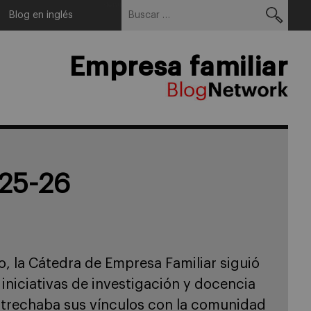
Buscar:
Menu
Blog en inglés
Empresa familiar
AD
iliar al family
gos que a menudo
bidos