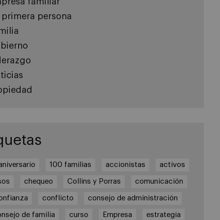
presa familiar
 primera persona
milia
bierno
derazgo
ticias
opiedad
quetas
aniversario
100 familias
accionistas
activos
sos
chequeo
Collins y Porras
comunicación
onfianza
conflicto
consejo de administración
nsejo de familia
curso
Empresa
estrategia