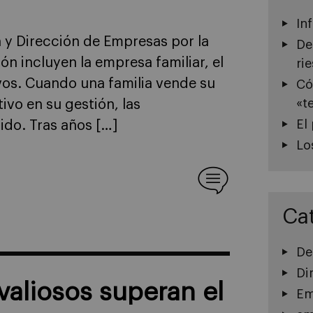
In
 y Dirección de Empresas por la
De
ón incluyen la empresa familiar, el
ri
vos. Cuando una familia vende su
Có
«t
vo en su gestión, las
El
ido. Tras años […]
Lo
Ca
De
Di
valiosos superan el
Em