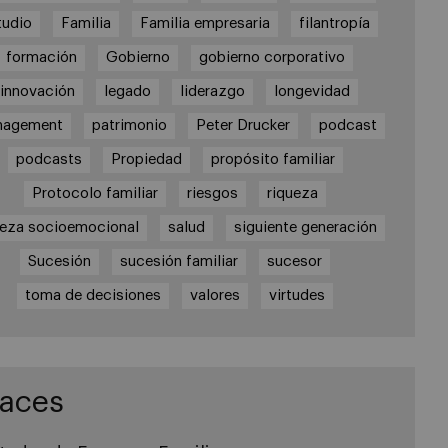
tudio
Familia
Familia empresaria
filantropía
formación
Gobierno
gobierno corporativo
innovación
legado
liderazgo
longevidad
nagement
patrimonio
Peter Drucker
podcast
podcasts
Propiedad
propósito familiar
Protocolo familiar
riesgos
riqueza
ueza socioemocional
salud
siguiente generación
Sucesión
sucesión familiar
sucesor
toma de decisiones
valores
virtudes
laces