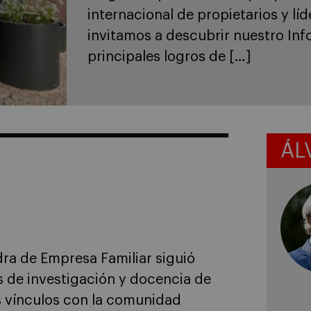
Autor: Uzay Sezer Doctor en Admi
la Università Bocconi. Sus áreas 
familiar, el gobierno corporativo 
familia vende su empresa o deja 
gestión, las celebraciones suelen
ÁL
dra de Empresa Familiar siguió
s de investigación y docencia de
s vínculos con la comunidad