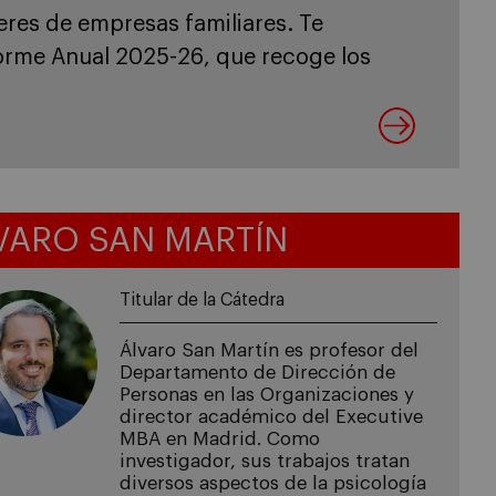
nistración y Dirección de Empresas por
de investigación incluyen la empresa
y el diseño de incentivos. Cuando una
de desempeñar un papel activo en su
 seguir un guion conocido. Tras años […]
VARO SAN MARTÍN
Titular de la Cátedra
Álvaro San Martín es profesor del
Departamento de Dirección de
Personas en las Organizaciones y
director académico del Executive
MBA en Madrid. Como
investigador, sus trabajos tratan
diversos aspectos de la psicología