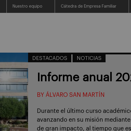
Nuestro equipo
Cátedra de Empresa Familiar
DESTACADOS
FAMILIA
PROPIED
De la empresa fam
office: tres ries
pasan desaperci
BY COLABORADOR INVITADO