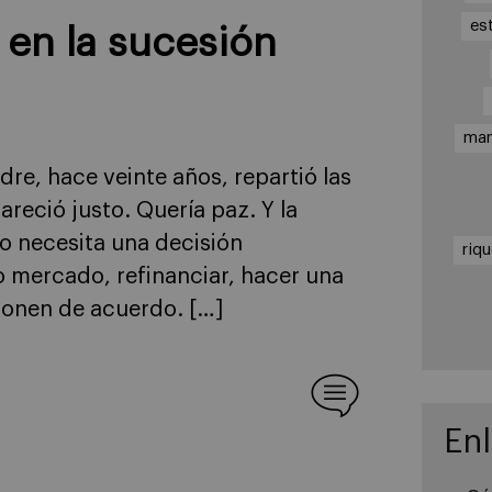
es
 en la sucesión
ma
re, hace veinte años, repartió las
reció justo. Quería paz. Y la
io necesita una decisión
riq
 mercado, refinanciar, hacer una
ponen de acuerdo. […]
En