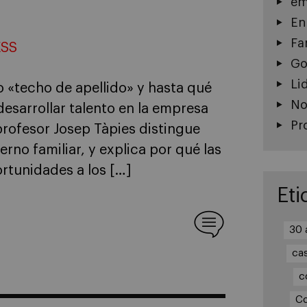
em
En
Fa
ESS
Go
Li
o «techo de apellido» y hasta qué
No
desarrollar talento en la empresa
Pr
 profesor Josep Tàpies distingue
rno familiar, y explica por qué las
rtunidades a los […]
Eti
30 
ca
c
Co