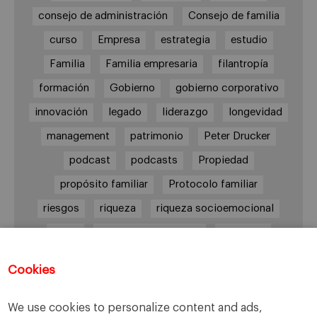
consejo de administración
Consejo de familia
curso
Empresa
estrategia
estudio
Familia
Familia empresaria
filantropía
formación
Gobierno
gobierno corporativo
innovación
legado
liderazgo
longevidad
management
patrimonio
Peter Drucker
podcast
podcasts
Propiedad
propósito familiar
Protocolo familiar
riesgos
riqueza
riqueza socioemocional
salud
siguiente generación
Sucesión
sucesión familiar
sucesor
Cookies
toma de decisiones
valores
virtudes
We use cookies to personalize content and ads,