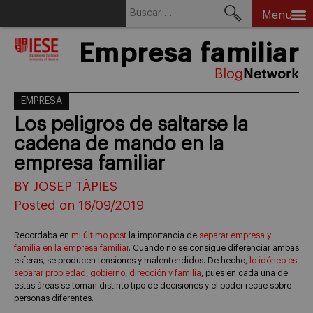
Buscar:
Menu
Skip
Empresa familiar
to
content
EMPRESA
Los peligros de saltarse la
cadena de mando en la
empresa familiar
BY JOSEP TÀPIES
Posted on 16/09/2019
Recordaba en
mi último post
la importancia de
separar empresa y
familia en la empresa familiar
. Cuando no se consigue diferenciar ambas
esferas, se producen tensiones y malentendidos. De hecho,
lo idóneo es
separar propiedad, gobierno, dirección y familia
, pues en cada una de
estas áreas se toman distinto tipo de decisiones y el poder recae sobre
personas diferentes.