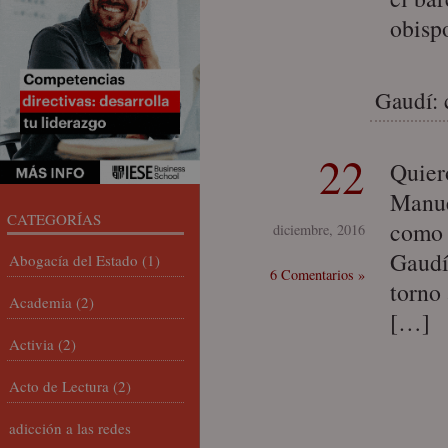
obisp
Gaudí: 
22
Quier
Manue
CATEGORÍAS
como 
diciembre, 2016
Gaudí
Abogacía del Estado
(1)
6 Comentarios »
torno
Academia
(2)
[…]
Activia
(2)
Acto de Lectura
(2)
adicción a las redes