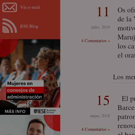
11
Vía e-mail
Os of
de la
RSS Blog
motiv
julio, 2019
Maruj
4 Comentarios »
los ca
el or
Los mer
15
El pr
Barcel
patro
mayo, 2018
renov
4 Comentarios »
el ba