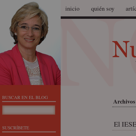
inicio
quién soy
artí
BUSCAR EN EL BLOG
Archivos 
El IESE
SUSCRÍBETE