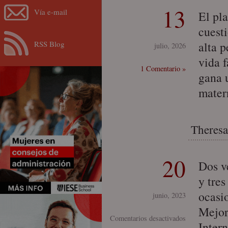
13
Vía e-mail
El pl
cuest
RSS Blog
alta p
julio, 2026
vida 
1 Comentario »
gana u
mater
Theresa 
20
Dos v
y tre
ocasi
junio, 2023
Mejor
en
Comentarios desactivados
Intern