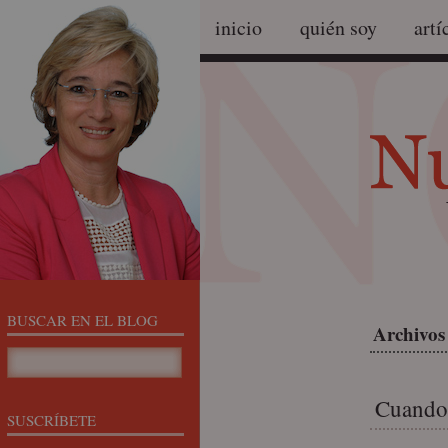
inicio
quién soy
artí
BUSCAR EN EL BLOG
Archivos 
Cuando 
SUSCRÍBETE