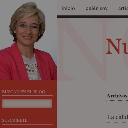
inicio
quién soy
artí
BUSCAR EN EL BLOG
Archivos
La cali
SUSCRÍBETE