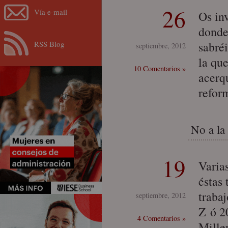
26
Vía e-mail
Os inv
donde
RSS Blog
sabré
septiembre, 2012
la qu
10 Comentarios »
acerq
refor
No a la
19
Varia
éstas 
trabaj
septiembre, 2012
Z ó 2
4 Comentarios »
Mille