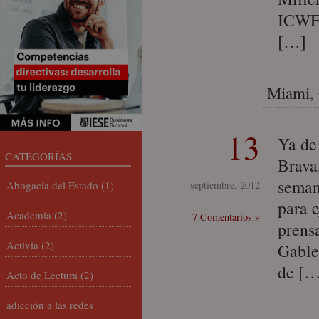
ICWF 
[…]
Miami,
13
Ya de 
CATEGORÍAS
Brava
seman
Abogacía del Estado
(1)
septiembre, 2012
para 
Academia
(2)
7 Comentarios »
prensa
Activia
(2)
Gable
de […
Acto de Lectura
(2)
adicción a las redes