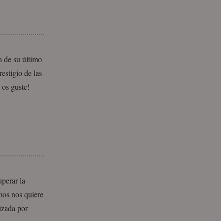
a de su último
estigio de las
 os guste!
perar la
mos nos quiere
izada por