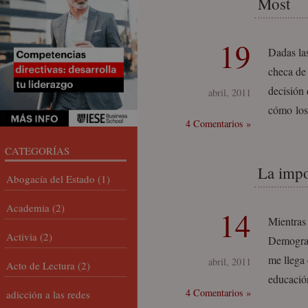
Most
19
Dadas las
checa de
decisión 
abril, 2011
cómo los 
4 Comentarios »
CATEGORÍAS
La impo
Abogacía del Estado
(1)
Academia
(2)
14
Mientras
Activia
(2)
Demograph
me llega 
abril, 2011
Acto de Lectura
(2)
educación
4 Comentarios »
adicción a las redes