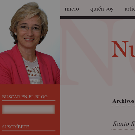
inicio
quién soy
artí
BUSCAR EN EL BLOG
Archivos 
Santo S
SUSCRÍBETE