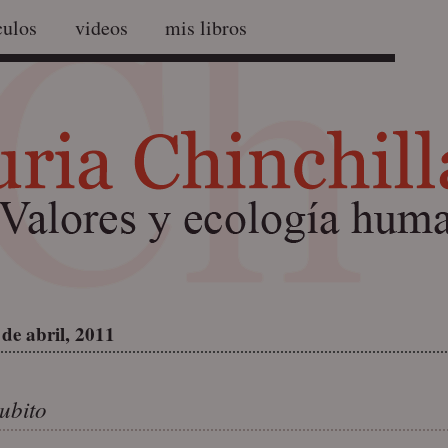
culos
videos
mis libros
de abril, 2011
ubito