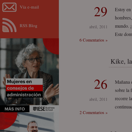
29
Vía e-mail
Estoy en
hombres, 
RSS Blog
mundo. ¡
abril, 2011
Este dom
6 Comentarios »
Kike, la
26
Mañana e
sobre la
recorre l
abril, 2011
continuac
2 Comentarios »