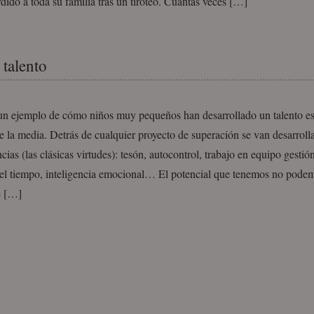
dido a toda su familia tras un tiroteo. Cuántas veces […]
 talento
un ejemplo de cómo niños muy pequeños han desarrollado un talento es
 la media. Detrás de cualquier proyecto de superación se van desarroll
ias (las clásicas virtudes): tesón, autocontrol, trabajo en equipo gestión
del tiempo, inteligencia emocional… El potencial que tenemos no pode
e […]