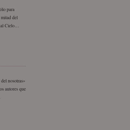
ólo para
a mitad del
e al Cielo…
 del nosotras»
os autores que
a