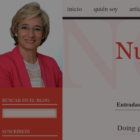
inicio
quién soy
artí
BUSCAR EN EL BLOG
Entradas
Doing 
SUSCRÍBETE