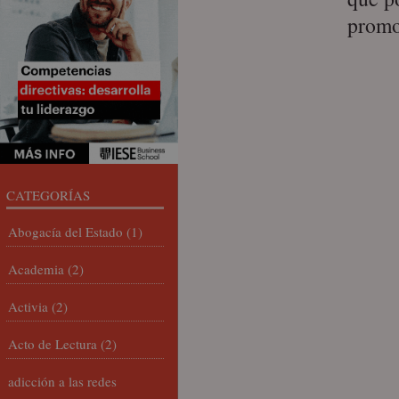
promo
CATEGORÍAS
Abogacía del Estado
(1)
Academia
(2)
Activia
(2)
Acto de Lectura
(2)
adicción a las redes