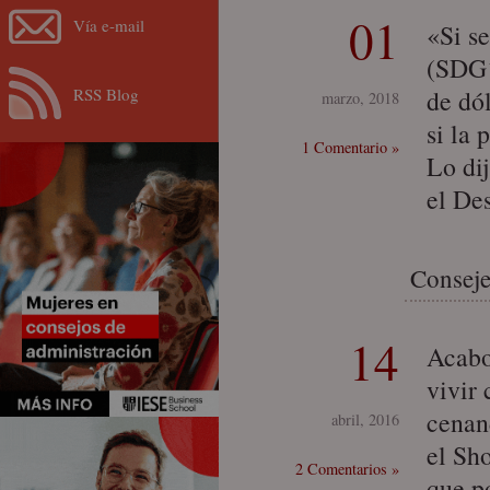
01
Vía e-mail
«Si s
(SDG´
RSS Blog
de dó
marzo, 2018
si la 
1 Comentario »
Lo di
el De
Conseje
14
Acabo
vivir
cenan
abril, 2016
el Sh
2 Comentarios »
que p