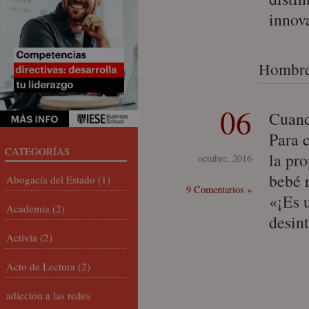
innov
Hombre 
06
Cuand
Para 
CATEGORÍAS
la pro
octubre, 2016
bebé 
Abogacía del Estado
(1)
9 Comentarios »
«¡Es 
Academia
(2)
desin
Activia
(2)
Acto de Lectura
(2)
adicción a las redes