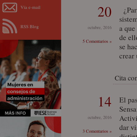
20
Vía e-mail
¿Para
siste
RSS Blog
a que
octubre, 2016
de el
5 Comentarios »
se hac
crear
Cita co
14
El pa
Sensa
Activ
octubre, 2016
dar vi
3 Comentarios »
disti