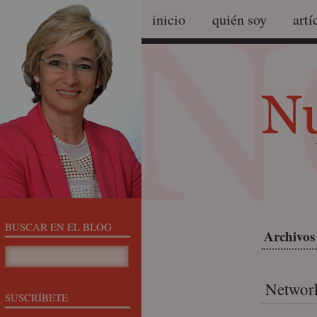
inicio
quién soy
artí
BUSCAR EN EL BLOG
Archivos
Network
SUSCRÍBETE