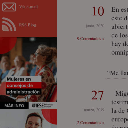
10
Vía e-mail
En es
este 
RSS Blog
abier
junio, 2020
de lo
9 Comentarios »
hay d
omnip
“Me lla
27
Migue
testi
la de
marzo, 2019
europe
2 Comentarios »
de reu