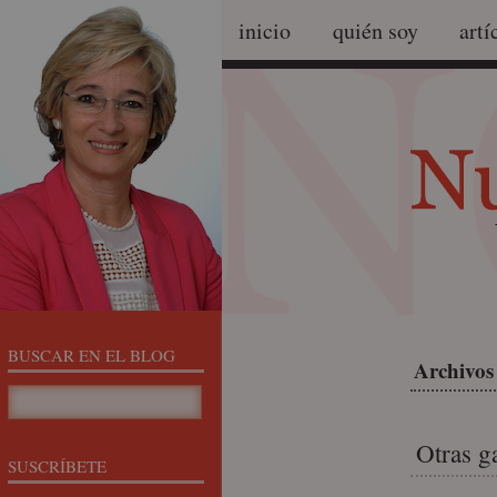
inicio
quién soy
artí
BUSCAR EN EL BLOG
Archivos 
Otras ga
SUSCRÍBETE