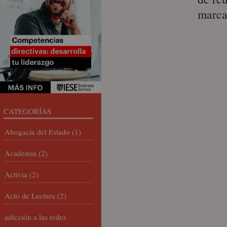
marca
CATEGORÍAS
Abogacía del Estado
(1)
Academia
(2)
Activia
(2)
Acto de Lectura
(2)
adicción a las redes