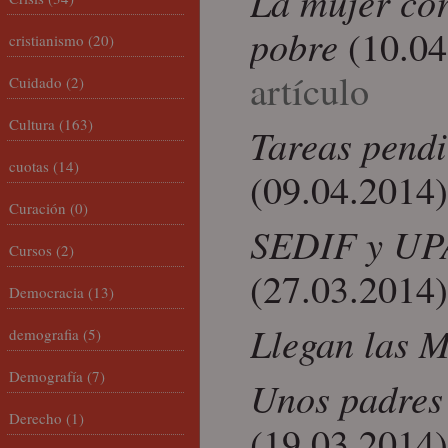
La mujer cor
pobre
(10.0
cristianismo
(20)
artículo
Cuidado
(2)
Cultura
(163)
Tareas pendi
cuotas
(14)
(09.04.2014
Curación
(0)
SEDIF y UPA
Cursos
(2)
(27.03.2014
Democracia
(13)
Llegan las
demografia
(5)
Demografía
(7)
Unos padres
Derecho
(1)
(19.03.2014