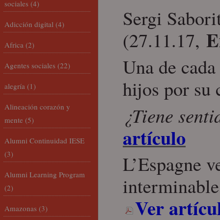
sociales
(4)
Sergi Sabori
Adicción digital
(4)
E
(27.11.17,
Africa
(2)
Una de cada 
Agentes sociales
(22)
hijos por su
alegría
(1)
Alineación corazón y
¿Tiene senti
mente
(5)
artículo
Alumni Continuidad IESE
(3)
L’Espagne veu
Alumni Learning Program
interminable
(2)
Ver artícu
Amazonas
(3)