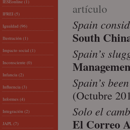
IESEonline
(1)
artículo
IFREI
(5)
Spain consid
Igualdad
(96)
South Chin
Ilustración
(1)
Spain’s slugg
Impacto social
(1)
Management
Inconsciente
(0)
Infancia
(2)
Spain’s been
Influencia
(3)
(Octubre 20
Informes
(4)
Solo el camb
Integración
(2)
El Correo A
JAPL
(7)