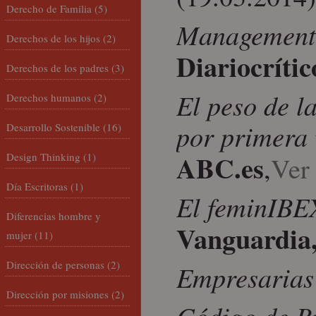
Derecho de Familia
(5)
Management 
Derechos de los hijos
(2)
Diariocríti
Derechos de los padres
(3)
El peso de l
Derechos humanos
(2)
por primera 
Desarrollo Sostenible
(16)
ABC.es
Design Thinking
(1)
,
Ver 
Día Escritoras
(1)
El feminIBE
Diferencias hombre y
Vanguardia
mujer
(11)
Dirección de personas
(2)
Empresarias
Dirección por misiones
(2)
Código de B