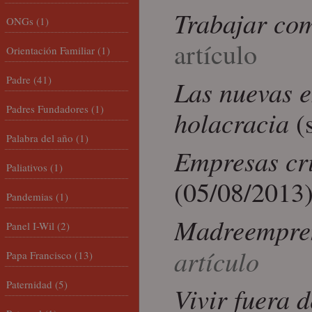
Trabajar com
ONGs
(1)
artículo
Orientación Familiar
(1)
Padre
(41)
Las nuevas e
Padres Fundadores
(1)
holacracia
(
Palabra del año
(1)
Empresas cri
Paliativos
(1)
(05/08/2013
Pandemias
(1)
Madreempre
Panel I-Wil
(2)
artículo
Papa Francisco
(13)
Paternidad
(5)
Vivir fuera d