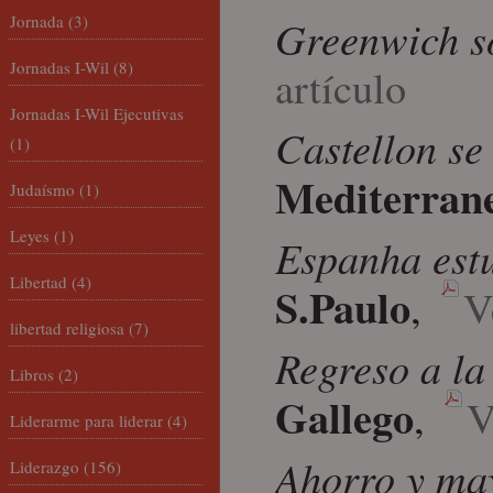
Jornada
(3)
Greenwich s
Jornadas I-Wil
(8)
artículo
Jornadas I-Wil Ejecutivas
Castellon se
(1)
Mediterran
Judaísmo
(1)
Leyes
(1)
Espanha estu
Libertad
(4)
S.Paulo
,
V
libertad religiosa
(7)
Regreso a la 
Libros
(2)
Gallego
,
V
Liderarme para liderar
(4)
Ahorro y may
Liderazgo
(156)