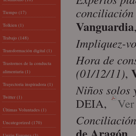
conciliación
Tiempo
(17)
Vanguardia
Tolkien
(1)
Trabajo
(148)
Impliquez-v
Transformación digital
(1)
Hora de cons
Trastornos de la conducta
(01/12/11)
,
alimentaria
(1)
Trayectoria inspiradora
(1)
Niños solos 
Twitter
(1)
DEIA,
Ver
Últimas Voluntades
(1)
Conciliación
Uncategorized
(170)
de Aragón
,
Unión Europea
(3)