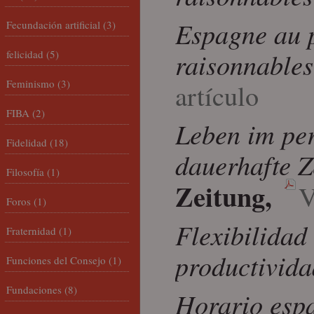
Espagne au p
Fecundación artificial
(3)
raisonnables
felicidad
(5)
Feminismo
(3)
artículo
FIBA
(2)
Leben im per
Fidelidad
(18)
dauerhafte Z
Filosofía
(1)
Zeitung,
V
Foros
(1)
Flexibilidad
Fraternidad
(1)
productivida
Funciones del Consejo
(1)
Fundaciones
(8)
Horario esp