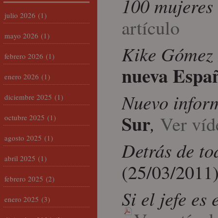
100 mujeres 
julio 2026
(1)
artículo
mayo 2026
(1)
Kike Gómez H
febrero 2026
(1)
nueva Espa
enero 2026
(1)
Nuevo inform
diciembre 2025
(1)
Sur
,
Ver víd
octubre 2025
(1)
agosto 2025
(1)
Detrás de to
abril 2025
(1)
(25/03/2011
febrero 2025
(2)
Si el jefe e
enero 2025
(3)