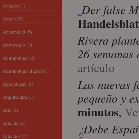
Der false M
Amigos
(1)
Handelsblat
Amor
(35)
Ancianidad
(5)
Rivera plant
Aniversario
(1)
26 semanas 
Antropología
(2)
artículo
Antropología digital
(1)
Las nuevas f
Aprendizaje
(4)
pequeño y ex
Arquitectura
(1)
minutos
,
Ver
Arte
(3)
Artículo
(2)
¿Debe España
Artículos
(5)