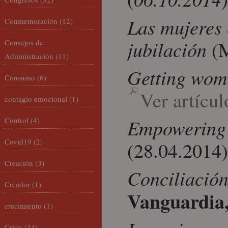
Las mujeres 
Conmemoración
(12)
jubilación
(M
Consejos de
Administración
(11)
Getting wom
Consumo
(6)
Ver artícul
contagio emocional
(1)
Empowering F
Control
(4)
Covid19
(2)
(28.04.2014
Creación
(3)
Conciliación
Creador
(1)
Vanguardia
crecimiento
(1)
Crisis
(34)