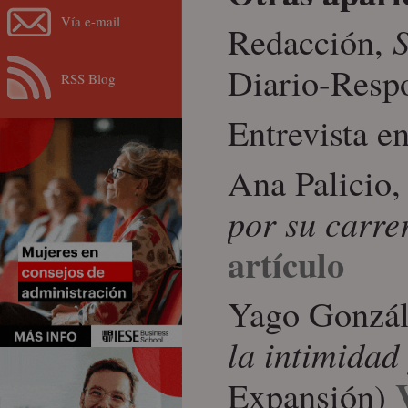
Vía e-mail
S
Redacción,
Diario-Resp
RSS Blog
Entrevista e
Ana Palicio
por su carre
artículo
Yago Gonzál
la intimidad 
Expansión)