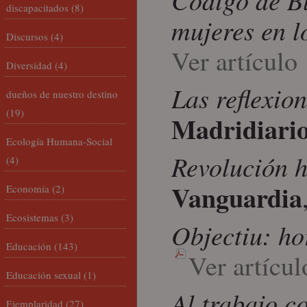
discapacitados
(8)
mujeres en l
Discursos
(4)
Ver artículo
Diversidad
(4)
Las reflexio
dueños de nuestro destino
(19)
Madridiari
Ecología Humana-Social
Revolución h
(4)
Vanguardia
Economía
(2)
Ecosistemas
(3)
Objectiu: ho
Educación
(143)
Ver artícul
Educación sexual
(1)
Al trabajo c
Ejemplaridad
(27)