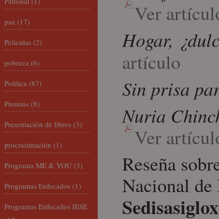
Patronal
(1)
Ver artícul
paz
(17)
Hogar, ¿dul
Películas
(2)
artículo
pobreza
(6)
Sin prisa par
Política
(87)
Premios
(8)
Nuria Chinc
Presentación de libros
(3)
Ver artícul
procrastinación
(1)
Reseña sobre
Programa ME & YOU
(3)
Nacional de 
Programas Enfocados
(1)
Sedisasiglox
Programas Enfocados IESE