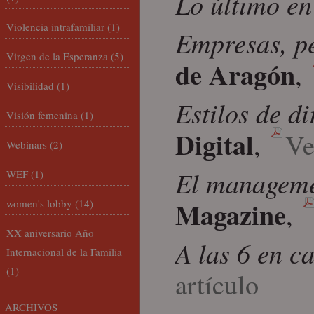
Lo último en
Violencia intrafamiliar
(1)
Empresas, pe
Virgen de la Esperanza
(5)
de Aragón
,
Visibilidad
(1)
Estilos de d
Visión femenina
(1)
Digital
,
Ve
Webinars
(2)
El manageme
WEF
(1)
Magazine
women's lobby
(14)
,
XX aniversario Año
A las 6 en c
Internacional de la Familia
(1)
artículo
ARCHIVOS