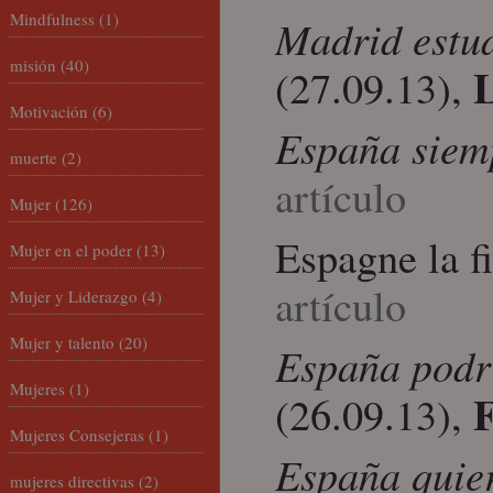
Mindfulness
(1)
Madrid estud
misión
(40)
L
(27.09.13),
Motivación
(6)
España siemp
muerte
(2)
artículo
Mujer
(126)
Espagne la f
Mujer en el poder
(13)
artículo
Mujer y Liderazgo
(4)
Mujer y talento
(20)
España podrí
Mujeres
(1)
(26.09.13),
Mujeres Consejeras
(1)
España quier
mujeres directivas
(2)