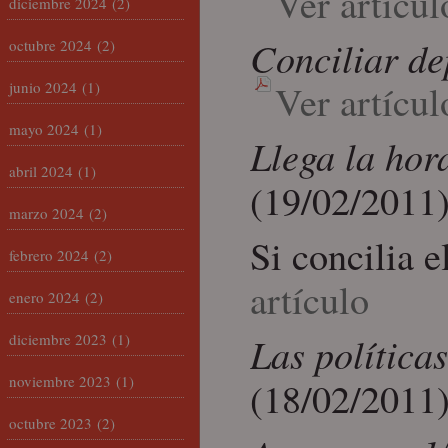
Ver artícul
diciembre 2024
(2)
Conciliar d
octubre 2024
(2)
Ver artícul
junio 2024
(1)
mayo 2024
(1)
Llega la hor
abril 2024
(1)
(19/02/2011
marzo 2024
(2)
Si concilia e
febrero 2024
(2)
artículo
enero 2024
(2)
Las política
diciembre 2023
(1)
noviembre 2023
(1)
(18/02/2011
octubre 2023
(2)