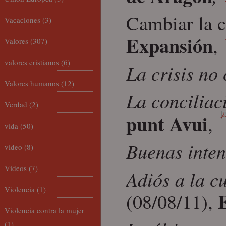
Cambiar la c
Vacaciones
(3)
Expansión
,
Valores
(307)
valores cristianos
(6)
La crisis no 
Valores humanos
(12)
La conciliac
Verdad
(2)
punt Avui
,
vida
(50)
Buenas inten
video
(8)
Vídeos
(7)
Adiós a la c
Violencia
(1)
(08/08/11),
Violencia contra la mujer
(1)