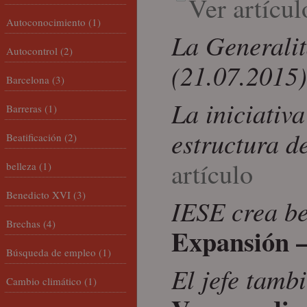
Ver artícul
Autoconocimiento
(1)
La Generalit
Autocontrol
(2)
(21.07.2015)
Barcelona
(3)
La iniciativ
Barreras
(1)
estructura d
Beatificación
(2)
artículo
belleza
(1)
Benedicto XVI
(3)
IESE crea be
Brechas
(4)
Expansión –
Búsqueda de empleo
(1)
El jefe tamb
Cambio climático
(1)