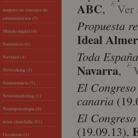
ABC
,
Ver 
mujeres en consejos de
administración
(5)
Propuesta re
Mundo digital
(4)
Ideal Almer
Naturaleza
(6)
Toda España
Navidad
(4)
Navarra
,
V
Networking
(3)
El Congreso 
Neurociencia
(5)
Neuromarketing
(1)
canaria
(19.
Neuropsicología
(4)
El Congreso 
nuria chinchilla
(91)
(19.09.13),
Occidente
(1)