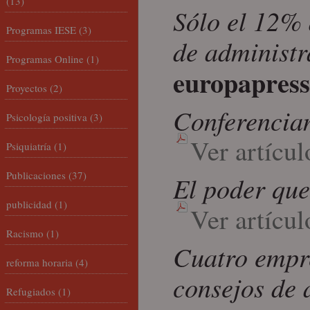
(13)
Sólo el 12% 
Programas IESE
(3)
de administr
Programas Online
(1)
europapress
Proyectos
(2)
Conferencian
Psicología positiva
(3)
Ver artícul
Psiquiatría
(1)
Publicaciones
(37)
El poder que
publicidad
(1)
Ver artícul
Racismo
(1)
Cuatro empre
reforma horaria
(4)
consejos de 
Refugiados
(1)