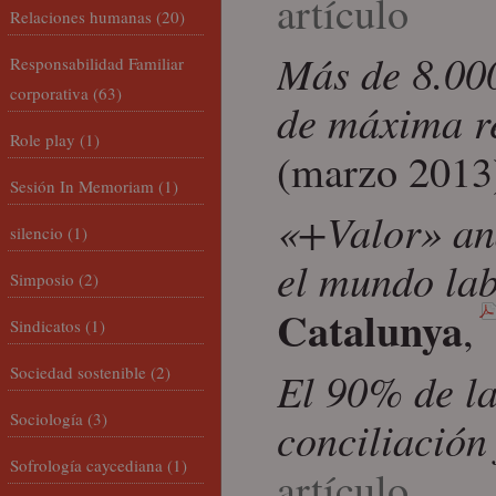
artículo
Relaciones humanas
(20)
Más de 8.000
Responsabilidad Familiar
corporativa
(63)
de máxima r
Role play
(1)
(marzo 2013
Sesión In Memoriam
(1)
«+Valor» ana
silencio
(1)
el mundo la
Simposio
(2)
Catalunya
,
Sindicatos
(1)
Sociedad sostenible
(2)
El 90% de la
Sociología
(3)
conciliación
Sofrología caycediana
(1)
artículo