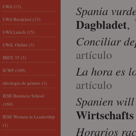
Spania vurde
I-Wil
(13)
Dagbladet
I-Wil Breakfast
(13)
,
I-Wil Lunch
(15)
Conciliar d
I-WiL Online
(3)
artículo
IBEX 35
(3)
La hora es l
ICWF
(109)
artículo
ideología de género
(3)
IESE Business School
Spanien will 
(160)
Wirtschaft
IESE Women in Leadership
(1)
Horarios rac