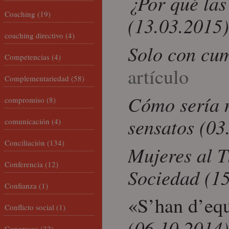
¿Por qué las
Coaching
(19)
(13.03.2015
coaching directivo
(4)
Solo con cum
Competencias
(4)
artículo
Complementariedad
(58)
Cómo sería n
compromiso
(8)
sensatos (0
comunicación
(4)
Conciliación
(134)
Mujeres al T
Conferencia
(12)
Sociedad (1
Confianza
(1)
«S’han d’equ
Conflicto social
(1)
06.10.2014)
(
Congresos
(32)