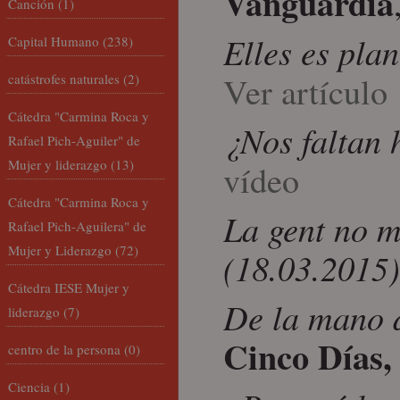
Vanguardia
Canción
(1)
Elles es pla
Capital Humano
(238)
Ver artículo
catástrofes naturales
(2)
Cátedra "Carmina Roca y
¿Nos faltan 
Rafael Pich-Aguiler" de
Mujer y liderazgo
(13)
vídeo
Cátedra "Carmina Roca y
La gent no m
Rafael Pich-Aguilera" de
Mujer y Liderazgo
(72)
(18.03.2015
Cátedra IESE Mujer y
De la mano d
liderazgo
(7)
Cinco Días
centro de la persona
(0)
Ciencia
(1)