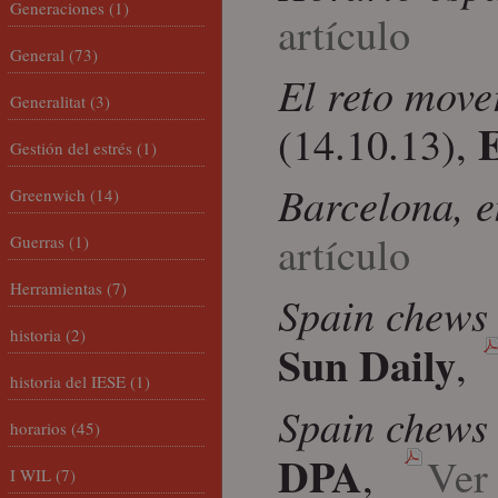
Generaciones
(1)
artículo
General
(73)
El reto move
Generalitat
(3)
(14.10.13),
Gestión del estrés
(1)
Barcelona, e
Greenwich
(14)
artículo
Guerras
(1)
Herramientas
(7)
Spain chews 
historia
(2)
Sun Daily
,
historia del IESE
(1)
Spain chews 
horarios
(45)
DPA
,
Ver 
I WIL
(7)