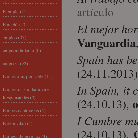
artículo
Ejemplo
(2)
El mejor hor
Emoción
(0)
Vanguardia
empleo
(37)
emprendimiento
(0)
Spain has be
empresa
(92)
(24.11.2013
Empresa responsable
(11)
In Spain, it 
Empresas Familiarmente
Responsables
(0)
o
(24.10.13),
Empresas pioneras
(5)
I Cumbre mun
Enfermedad
(1)
(24.10.13),
Entrega de premios
(3)