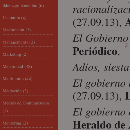
racionalizac
liderazgo femenino
(6)
(27.09.13),
Literatura
(4)
Maduración
(2)
El Gobierno 
Management
(12)
Periódico
,
Marketing
(2)
Adios, siest
Maternidad
(48)
El gobierno 
Matrimonio
(44)
Mediación
(3)
(27.09.13),
Medios de Comunicación
El gobierno 
(1)
Heraldo de
Mentoring
(2)