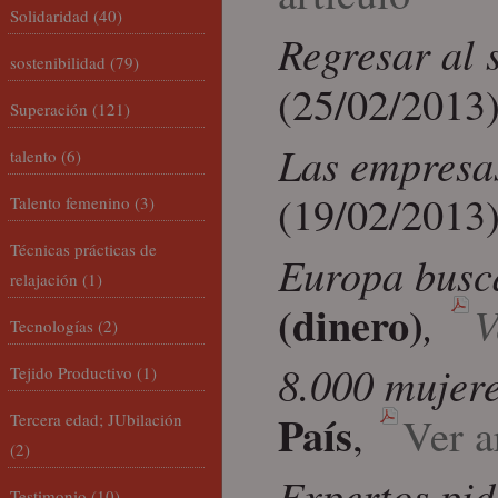
Solidaridad
(40)
Regresar al
sostenibilidad
(79)
(25/02/2013
Superación
(121)
Las empresas
talento
(6)
(19/02/2013
Talento femenino
(3)
Técnicas prácticas de
Europa busc
relajación
(1)
(dinero)
,
V
Tecnologías
(2)
8.000 mujere
Tejido Productivo
(1)
País
,
Ver a
Tercera edad; JUbilación
(2)
Expertos pid
Testimonio
(10)