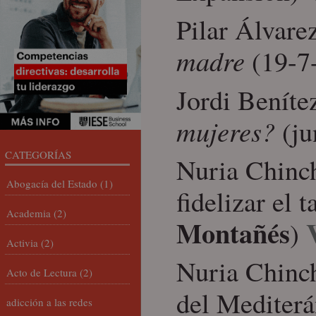
Pilar Álvare
madre
(19-7
Jordi Beníte
mujeres?
(ju
CATEGORÍAS
Nuria Chinch
Abogacía del Estado
(1)
fidelizar el 
Academia
(2)
Montañés
)
Activia
(2)
Nuria Chinch
Acto de Lectura
(2)
del Mediter
adicción a las redes