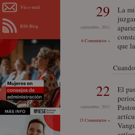
29
Vía e-mail
La mi
juzga
RSS Blog
apari
septiembre, 2011
const
6 Comentarios »
que l
Cuando
22
El pa
perio
Pasto
septiembre, 2011
artíc
13 Comentarios »
Vangu
artíc