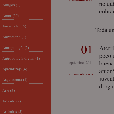
no qu
Amigos
(1)
cobra
Amor
(35)
Ancianidad
(5)
Toda u
Aniversario
(1)
01
Aterr
Antropología
(2)
poco a
Antropología digital
(1)
buena
septiembre, 2011
Aprendizaje
(4)
amor 9
7 Comentarios »
juven
Arquitectura
(1)
droga
Arte
(3)
Artículo
(2)
Artículos
(5)