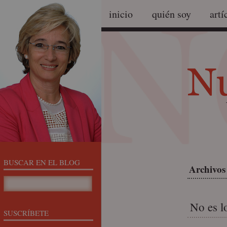
inicio
quién soy
artí
BUSCAR EN EL BLOG
Archivos
No es l
SUSCRÍBETE