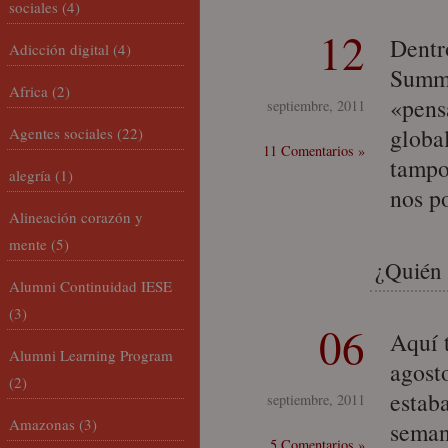
sociales
(4)
12
Dentr
Adicción digital
(4)
Summi
Africa
(2)
«pens
septiembre, 2011
globa
Agentes sociales
(22)
11 Comentarios »
tampo
alegría
(1)
nos p
Alineación corazón y
mente
(5)
¿Quién 
Alumni Continuidad IESE
(3)
06
Aquí 
Alumni Learning Program
agost
(2)
estab
septiembre, 2011
Amazonas
(3)
seman
5 Comentarios »