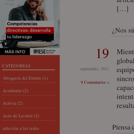
[…]
¿Nos si
19
Mient
globa
CATEGORÍAS
equipo
septiembre, 2011
sincr
Abogacía del Estado
(1)
9 Comentarios »
capac
Academia
(2)
inten
Activia
(2)
resul
Acto de Lectura
(2)
Piensa d
adicción a las redes