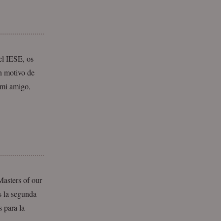
l IESE, os
on motivo de
 mi amigo,
Masters of our
s la segunda
 para la