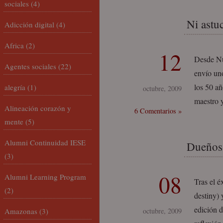
sociales
(4)
Ni astu
Adicción digital
(4)
Africa
(2)
12
Desde Nu
Agentes sociales
(22)
envío uno
los 50 añ
alegría
(1)
octubre, 2009
maestro 
Alineación corazón y
6 Comentarios »
mente
(5)
Alumni Continuidad IESE
Dueños 
(3)
08
Alumni Learning Program
Tras el é
(2)
destiny) 
edición d
Amazonas
(3)
octubre, 2009