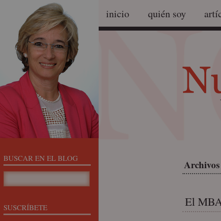
inicio
quién soy
artí
BUSCAR EN EL BLOG
Archivos
El MBA
SUSCRÍBETE