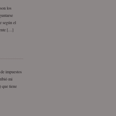
son los
guntarse
ar según el
mente […]
 de impuestos
ribió mi
) que tiene