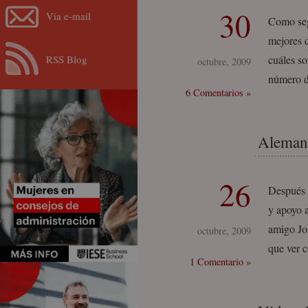
30
Vía e-mail
Como seg
mejores 
RSS Blog
cuáles so
octubre, 2009
número de
6 Comentarios »
Alemani
26
Después 
y apoyo a
amigo Jo
octubre, 2009
que ver c
1 Comentario »