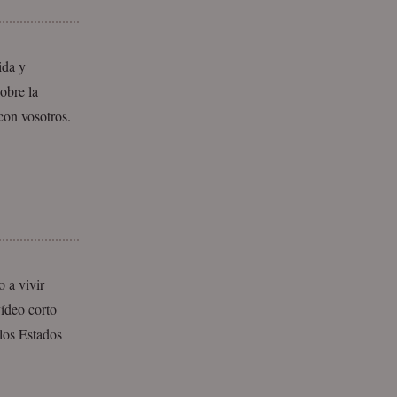
ida y
obre la
con vosotros.
 a vivir
vídeo corto
 los Estados