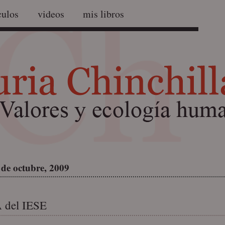
culos
videos
mis libros
 de octubre, 2009
 del IESE