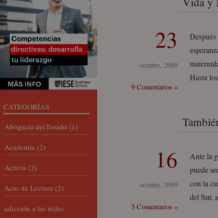
Vida y 
23
Después d
esperanza
maternid
octubre, 2009
Hasta los
9 Comentarios »
CATEGORÍAS
También
Abogacía del Estado
(1)
Academia
(2)
16
Ante la g
Activia
(2)
puede ser
con la ca
octubre, 2009
Acto de Lectura
(2)
del Sur,
5 Comentarios »
adicción a las redes