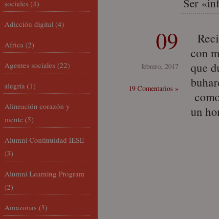
Ser «in
sociales
(4)
Adicción digital
(4)
09
Recie
Africa
(2)
con m
que d
Agentes sociales
(22)
febrero, 2017
buhar
alegría
(1)
19 Comentarios »
como 
Alineación corazón y
un ho
mente
(5)
Alumni Continuidad IESE
(3)
Alumni Learning Program
(2)
Amazonas
(3)