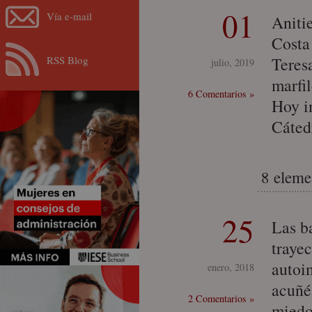
01
Vía e-mail
Aniti
Costa
RSS Blog
Teresa
julio, 2019
marfil
6 Comentarios »
Hoy in
Cáted
8 eleme
25
Las b
traye
autoi
enero, 2018
acuñé
2 Comentarios »
miedo 