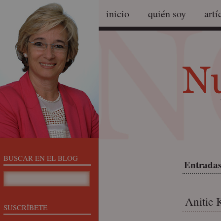
inicio
quién soy
artí
BUSCAR EN EL BLOG
Entradas
Anitie 
SUSCRÍBETE