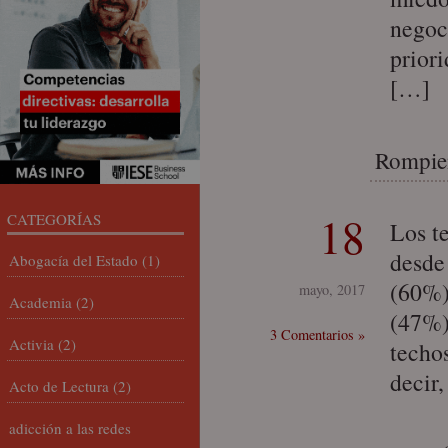
negoc
prior
[…]
Rompien
18
CATEGORÍAS
Los t
desde 
Abogacía del Estado
(1)
(60%),
mayo, 2017
Academia
(2)
(47%)
3 Comentarios »
Activia
(2)
techo
decir
Acto de Lectura
(2)
adicción a las redes