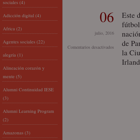
sociales
(4)
06
Este 
Adicción digital
(4)
fútbol
Africa
(2)
nació
julio, 2016
de Pa
Agentes sociales
(22)
en
Comentarios desactivados
la Ciu
alegría
(1)
Eurocopa
Irlan
2016:
Alineación corazón y
los
mente
(5)
valores
cristianos
Alumni Continuidad IESE
de
(3)
Irlanda…
¡y
Alumni Learning Program
de
(2)
Europa!
Amazonas
(3)