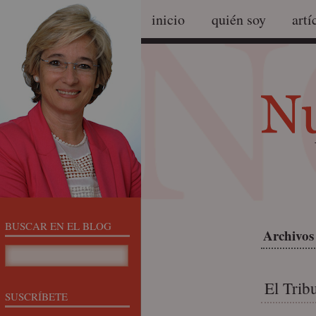
inicio
quién soy
artí
BUSCAR EN EL BLOG
Archivos 
El Trib
SUSCRÍBETE