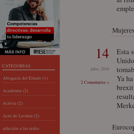
emple
Mujeres
14
Esta 
Unido
CATEGORÍAS
tomab
julio, 2016
Ya ha
Abogacía del Estado
(1)
2 Comentarios »
brexi
Academia
(2)
resul
Activia
(2)
Merke
Acto de Lectura
(2)
Eurocop
adicción a las redes