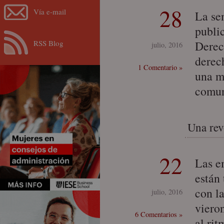
28
Vía e-mail
La se
publi
RSS Blog
Derec
julio, 2016
derec
1 Comentario »
una m
comun
Una rev
22
Las e
están
con l
julio, 2016
viero
6 Comentarios »
al rit