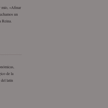
y mío, «Afinar
scuchamos un
a Reina.
conómicas,
gico de la
 del latín