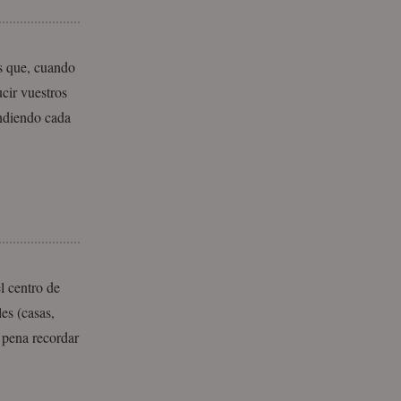
s que, cuando
ucir vuestros
endiendo cada
l centro de
es (casas,
a pena recordar