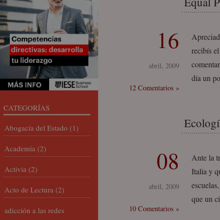
Equal 
16
Apreciad
recibís e
comentar
abril, 2009
día un p
12 Comentarios »
CATEGORÍAS
Ecologí
Abogacía del Estado
(1)
Academia
(2)
08
Ante la t
Activia
(2)
Italia y 
escuelas,
abril, 2009
Acto de Lectura
(2)
que un ci
10 Comentarios »
adicción a las redes