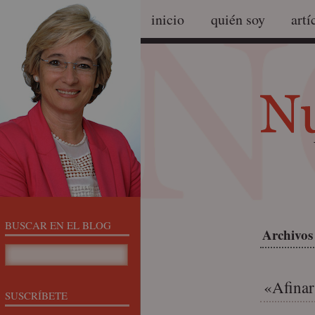
inicio
quién soy
artí
BUSCAR EN EL BLOG
Archivos 
«Afinar
SUSCRÍBETE