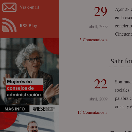
29
Vía e-mail
Ayer 28 
en la osc
RSS Blog
concierto
abril, 2009
Cincuent
3 Comentarios »
Salir fo
22
Son mucha
sociales,
palabra c
abril, 2009
crisis, y
15 Comentarios »