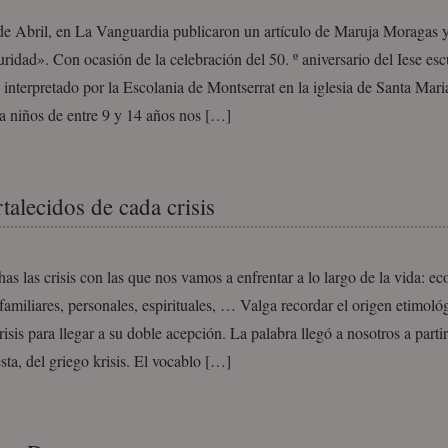
de Abril, en La Vanguardia publicaron un artículo de Maruja Moragas 
uridad». Con ocasión de la celebración del 50. º aniversario del Iese e
 interpretado por la Escolania de Montserrat en la iglesia de Santa Mari
a niños de entre 9 y 14 años nos […]
rtalecidos de cada crisis
s las crisis con las que nos vamos a enfrentar a lo largo de la vida: e
 familiares, personales, espirituales, … Valga recordar el origen etimoló
risis para llegar a su doble acepción. La palabra llegó a nosotros a partir
 ésta, del griego krisis. El vocablo […]