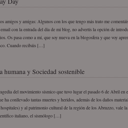
Pay Day
os amigos y amigas: Algunos con los que tengo más trato me comentái
l email con la entrada del día de mi blog, no advertís la opción de introd
ios. Os pasa como a mí, que soy nueva en la blogosfera y que voy apr
oco. Cuando recibáis […]
a humana y Sociedad sostenible
ragedia del movimiento sísmico que tuvo lugar el pasado 6 de Abril en e
que ha conllevado tantas muertes y heridos, además de los daños material
 hospitales) y al patrimonio cultural de la región de los Abruzzo, vale l
entífico italiano, el sismólogo […]