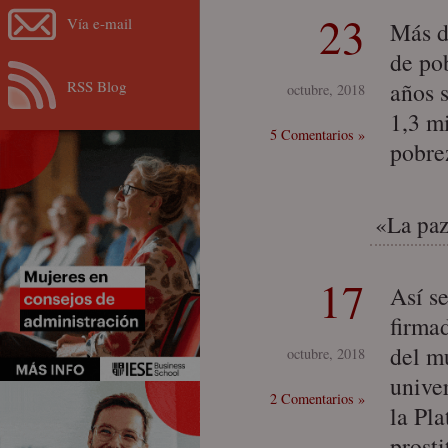
23
Vía e-mail
Más d
de po
RSS Blog
años 
octubre, 2018
1,3 m
5 Comentarios »
pobre
«La paz
17
Así se
firma
del mu
octubre, 2018
univer
2 Comentarios »
la Pla
prost