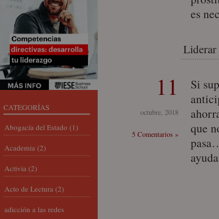
es ne
Liderar
11
Si su
antic
CATEGORÍAS
ahorr
octubre, 2018
que n
Abogacía del Estado
(1)
5 Comentarios »
pasa…
Academia
(2)
ayuda
Activia
(2)
Acto de Lectura
(2)
adicción a las redes