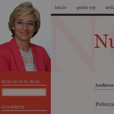
inicio
quién soy
artí
BUSCAR EN EL BLOG
Archivos
Pobrez
SUSCRÍBETE