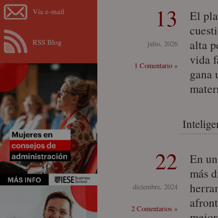
13
Vía e-mail
El pl
cuest
RSS Blog
alta p
julio, 2026
vida 
1 Comentario »
gana u
mater
Intelig
22
En un
más di
herram
diciembre, 2024
afron
2 Comentarios »
mejor