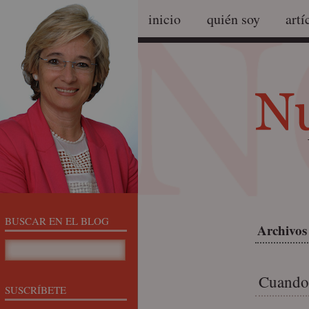
inicio
quién soy
artí
BUSCAR EN EL BLOG
Archivos 
Cuando 
SUSCRÍBETE