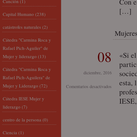
Con e
Canción
(1)
[…]
Capital Humano
(238)
catástrofes naturales
(2)
Mujeres
Cátedra "Carmina Roca y
Rafael Pich-Aguiler" de
08
«Si e
Mujer y liderazgo
(13)
parti
Cátedra "Carmina Roca y
socied
diciembre, 2016
Rafael Pich-Aguilera" de
esta, 
Mujer y Liderazgo
(72)
en
Comentarios desactivados
profe
Mujeres
Cátedra IESE Mujer y
IESE,
I-
liderazgo
(7)
Wil
Andalucía
centro de la persona
(0)
Ciencia
(1)