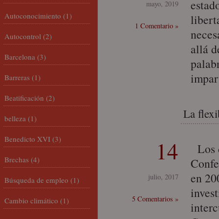
estad
mayo, 2019
Autoconocimiento
(1)
liber
1 Comentario »
necesa
Autocontrol
(2)
allá 
Barcelona
(3)
palab
impar
Barreras
(1)
Beatificación
(2)
La flexi
belleza
(1)
Benedicto XVI
(3)
14
Los dí
Brechas
(4)
Confe
en 20
julio, 2017
Búsqueda de empleo
(1)
invest
5 Comentarios »
Cambio climático
(1)
interc