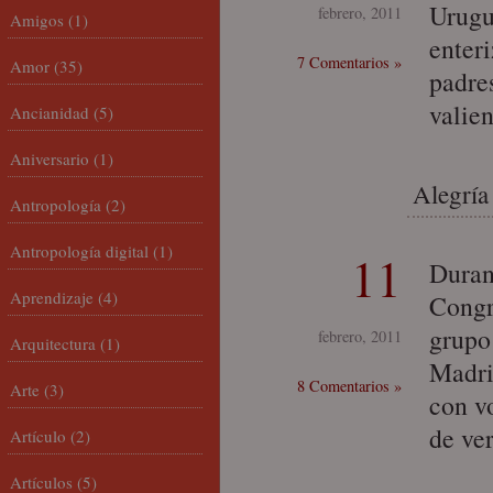
Urugu
febrero, 2011
Amigos
(1)
enteri
7 Comentarios »
Amor
(35)
padres
valie
Ancianidad
(5)
Aniversario
(1)
Alegría
Antropología
(2)
Antropología digital
(1)
11
Duran
Aprendizaje
(4)
Congr
grupo
febrero, 2011
Arquitectura
(1)
Madri
8 Comentarios »
Arte
(3)
con v
de ve
Artículo
(2)
Artículos
(5)