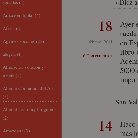
«Diez a
sociales
(4)
Adicción digital
(4)
18
Ayer 
Africa
(2)
rueda
en Es
Agentes sociales
(22)
febrero, 2011
libro
alegría
(1)
6 Comentarios »
Ademá
Alineación corazón y
5000 
mente
(5)
impor
Alumni Continuidad IESE
(3)
San Val
Alumni Learning Program
(2)
14
Hace d
Amazonas
(3)
más j