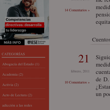
medida
14 Comentarios »
pensi
equit
Cuentos
21
CATEGORÍAS
Sigui
medid
Abogacía del Estado
(1)
cuent
febrero, 2011
Academia
(2)
de D.
10 Comentarios »
Activia
(2)
¿Esta
un po
Acto de Lectura
(2)
adicción a las redes