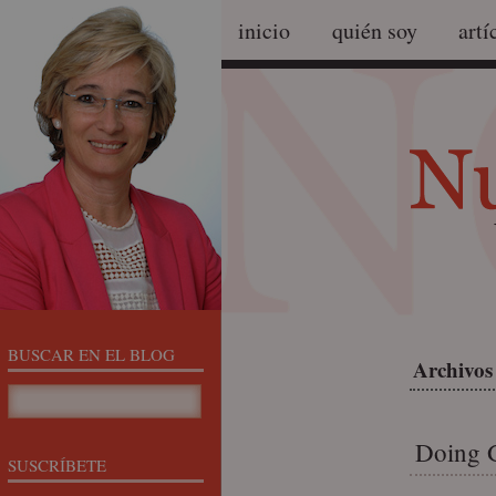
inicio
quién soy
artí
BUSCAR EN EL BLOG
Archivos
Doing 
SUSCRÍBETE