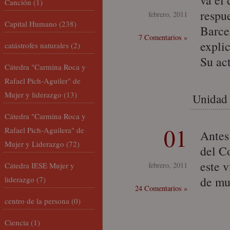
va el
Canción
(1)
respu
febrero, 2011
Capital Humano
(238)
Barce
7 Comentarios »
expli
catástrofes naturales
(2)
Su ac
Cátedra "Carmina Roca y
Rafael Pich-Aguiler" de
Mujer y liderazgo
(13)
Unidad 
Cátedra "Carmina Roca y
01
Rafael Pich-Aguilera" de
Antes
Mujer y Liderazgo
(72)
del C
este 
Cátedra IESE Mujer y
febrero, 2011
de mu
liderazgo
(7)
24 Comentarios »
centro de la persona
(0)
Ciencia
(1)