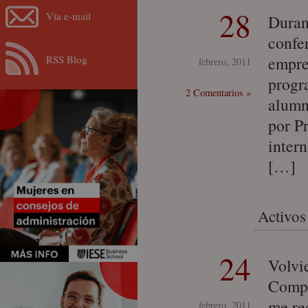
28
Vía e-mail
Duran
confe
RSS Blog
empre
febrero, 2011
progr
2 Comentarios »
alumn
por P
inter
[…]
Activos
24
Volvi
Compe
me re
febrero, 2011