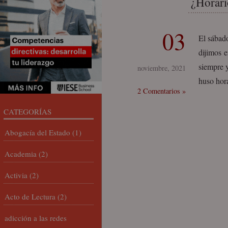
¿Horari
03
El sábad
dijimos e
siempre y
noviembre, 2021
huso hor
2 Comentarios »
CATEGORÍAS
Abogacía del Estado
(1)
Academia
(2)
Activia
(2)
Acto de Lectura
(2)
adicción a las redes