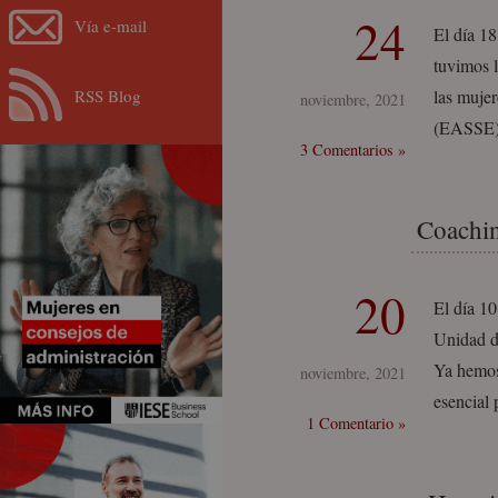
24
Vía e-mail
El día 1
tuvimos l
RSS Blog
las muje
noviembre, 2021
(EASSE).
3 Comentarios »
Coachin
20
El día 10
Unidad de
Ya hemos
noviembre, 2021
esencial 
1 Comentario »