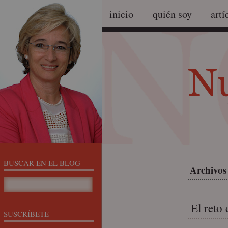
inicio
quién soy
artí
BUSCAR EN EL BLOG
Archivos
El reto
SUSCRÍBETE