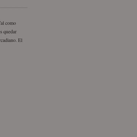
 Tal como
os quedar
rcadiano. El