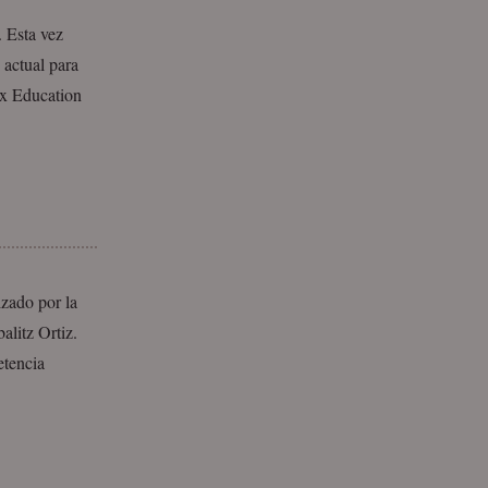
 Esta vez
 actual para
ex Education
izado por la
alitz Ortiz.
etencia