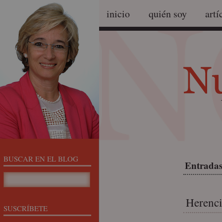
inicio
quién soy
artí
BUSCAR EN EL BLOG
Entradas
Herenci
SUSCRÍBETE