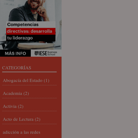
CATEGORÍAS
Abogacía del Estado
(1)
Academia
(2)
Activia
(2)
Acto de Lectura
(2)
adicción a las redes