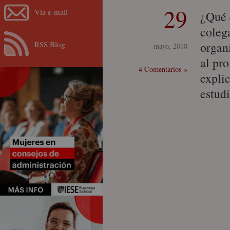
29
Vía e-mail
¿Qué 
coleg
RSS Blog
organ
mayo, 2018
al pr
4 Comentarios »
explic
estud