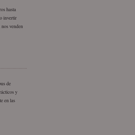
ros hasta
 invertir
al nos venden
pus de
rácticos y
e en las