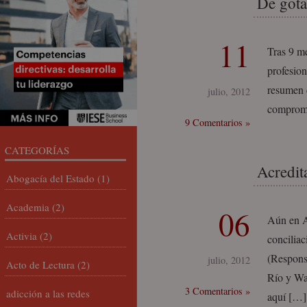
De gota
11
Tras 9 m
profesion
resumen d
julio, 2012
comprome
9 Comentarios »
CATEGORÍAS
Acredit
Abogacía del Estado
(1)
Academia
(2)
06
Aún en Ar
Activia
(2)
conciliac
(Respons
julio, 2012
Acto de Lectura
(2)
Río y Wal
3 Comentarios »
adicción a las redes
aquí […]