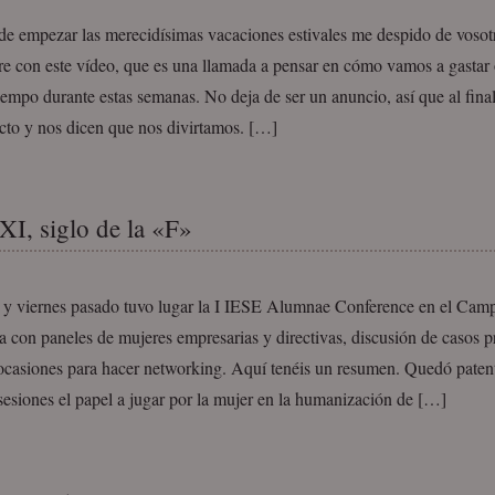
de empezar las merecidísimas vacaciones estivales me despido de vosot
e con este vídeo, que es una llamada a pensar en cómo vamos a gastar o
iempo durante estas semanas. No deja de ser un anuncio, así que al fin
cto y nos dicen que nos divirtamos. […]
XI, siglo de la «F»
s y viernes pasado tuvo lugar la I IESE Alumnae Conference en el Cam
 con paneles de mujeres empresarias y directivas, discusión de casos p
 ocasiones para hacer networking. Aquí tenéis un resumen. Quedó patent
 sesiones el papel a jugar por la mujer en la humanización de […]