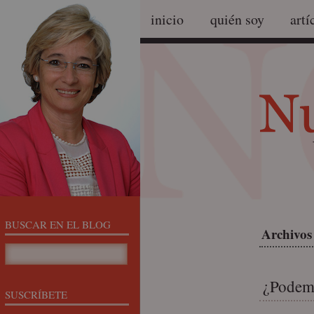
inicio
quién soy
artí
BUSCAR EN EL BLOG
Archivos 
¿Podemo
SUSCRÍBETE