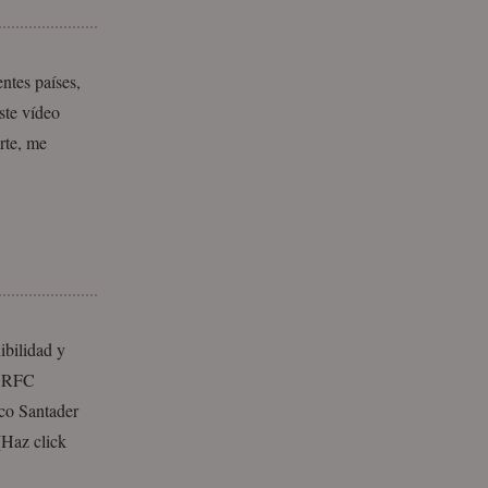
ntes países,
ste vídeo
rte, me
ibilidad y
e RFC
co Santader
[Haz click