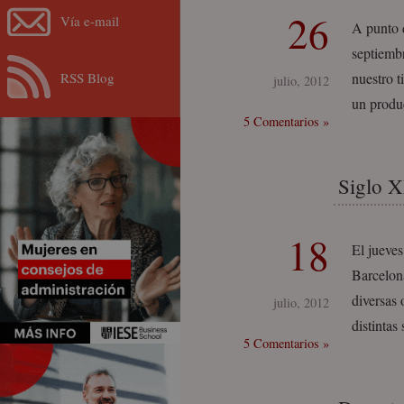
26
Vía e-mail
A punto 
septiembr
RSS Blog
nuestro t
julio, 2012
un produ
5 Comentarios »
Siglo X
18
El jueve
Barcelona
diversas
julio, 2012
distintas
5 Comentarios »