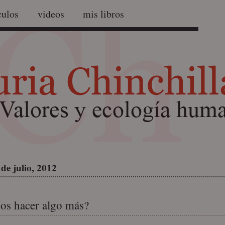
culos
videos
mis libros
de julio, 2012
s hacer algo más?