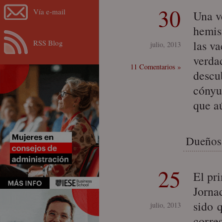
30
Vía e-mail
Una v
hemis
RSS Blog
las v
julio, 2013
verda
11 Comentarios »
descu
cónyu
que a
Dueños 
25
El pr
Jorna
sido 
julio, 2013
corre