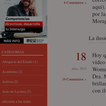
6 Comentarios »
aquí)
por la
Mora
La ilusi
18
CATEGORÍAS
Hoy q
vídeo
Abogacía del Estado
(1)
Women
julio, 2013
Academia
(2)
Dra. 
19 Comentarios »
Activia
(2)
brilla
con il
Acto de Lectura
(2)
adicción a las redes