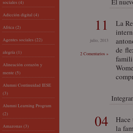
El nuev
sociales
(4)
Adicción digital
(4)
11
La Re
Africa
(2)
inter
antono
Agentes sociales
(22)
julio, 2013
de fle
alegría
(1)
2 Comentarios »
famil
Alineación corazón y
Women
mente
(5)
compr
Alumni Continuidad IESE
(3)
Integrar
Alumni Learning Program
(2)
04
Hace 
Amazonas
(3)
la fam