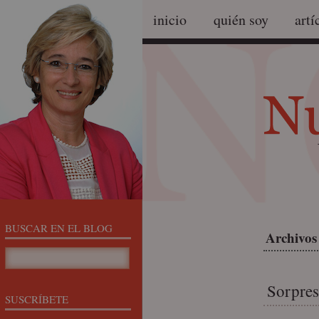
inicio
quién soy
artí
BUSCAR EN EL BLOG
Archivos 
Sorpres
SUSCRÍBETE