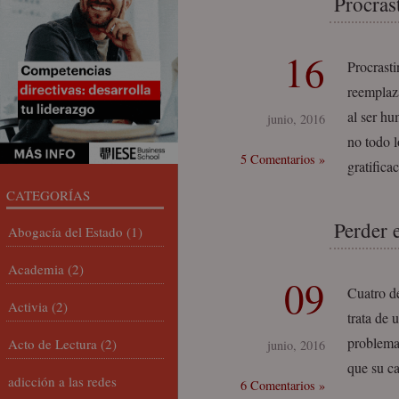
Procras
16
Procrasti
reemplaz
al ser hu
junio, 2016
no todo 
5 Comentarios »
gratifica
CATEGORÍAS
Perder e
Abogacía del Estado
(1)
Academia
(2)
09
Cuatro de
Activia
(2)
trata de 
problema,
Acto de Lectura
(2)
junio, 2016
que su c
adicción a las redes
6 Comentarios »