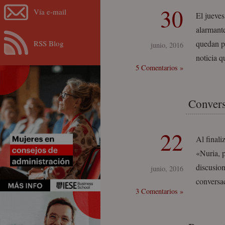
30
Vía e-mail
El jueves
alarmant
RSS Blog
quedan po
junio, 2016
noticia 
5 Comentarios »
Convers
22
Al finali
«Nuria, 
discusion
junio, 2016
conversac
3 Comentarios »