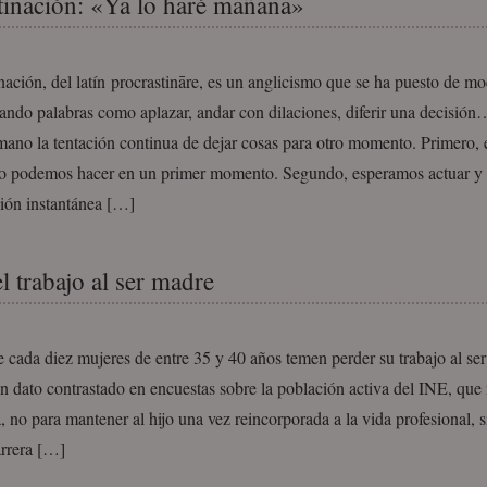
tinación: «Ya lo haré mañana»
nación, del latín procrastināre, es un anglicismo que se ha puesto de m
ando palabras como aplazar, andar con dilaciones, diferir una decisión
mano la tentación continua de dejar cosas para otro momento. Primero, 
lo podemos hacer en un primer momento. Segundo, esperamos actuar y 
ción instantánea […]
l trabajo al ser madre
 cada diez mujeres de entre 35 y 40 años temen perder su trabajo al se
un dato contrastado en encuestas sobre la población activa del INE, que 
 no para mantener al hijo una vez reincorporada a la vida profesional, 
arrera […]