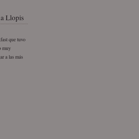
na Llopis
fast que tuvo
no muy
ar a las más