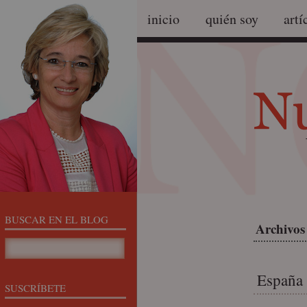
inicio
quién soy
artí
BUSCAR EN EL BLOG
Archivos
España 
SUSCRÍBETE