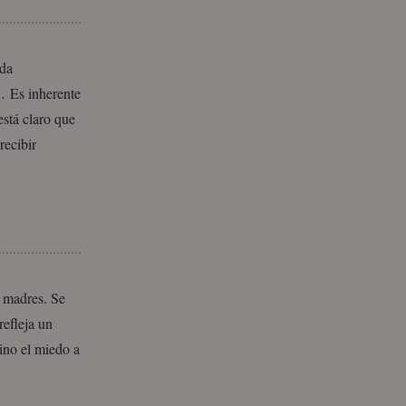
oda
… Es inherente
está claro que
recibir
r madres. Se
refleja un
sino el miedo a