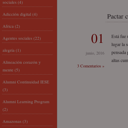
sociales
(4)
Adicción digital
(4)
Pactar 
Africa
(2)
01
Está fue 
Agentes sociales
(22)
lugar la
alegría
(1)
pensada 
junio, 2016
altas cum
Alineación corazón y
3 Comentarios »
mente
(5)
Alumni Continuidad IESE
(3)
Alumni Learning Program
(2)
Amazonas
(3)