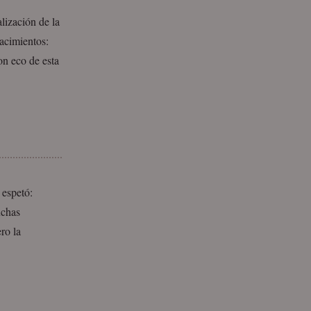
lización de la
acimientos:
on eco de esta
 espetó:
uchas
ro la