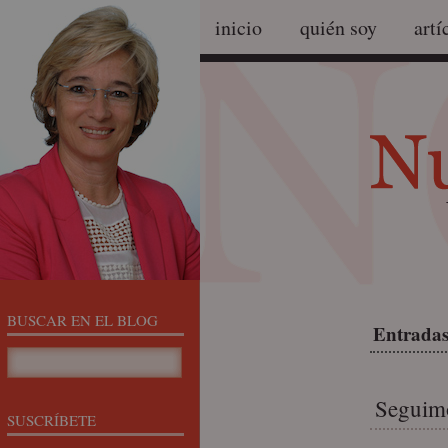
inicio
quién soy
artí
BUSCAR EN EL BLOG
Entradas
Seguim
SUSCRÍBETE