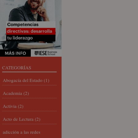
CATEGORÍAS
Abogacía del Estado
(1)
Academia
(2)
Activia
(2)
Acto de Lectura
(2)
adicción a las redes