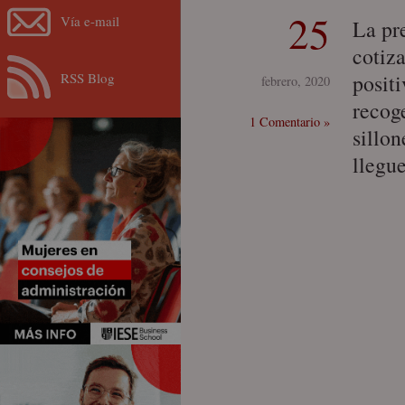
25
Vía e-mail
La pr
cotiz
RSS Blog
posit
febrero, 2020
recoge
1 Comentario »
sillo
llegu