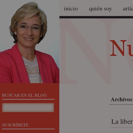
inicio
quién soy
artí
BUSCAR EN EL BLOG
Archivos
La libe
SUSCRÍBETE