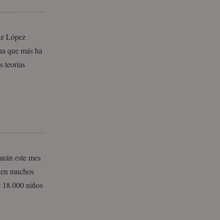
rez López
ona que más ha
s teorías
zarán este mes
s en muchos
e 18.000 niños