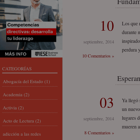
Fundame
10
Los que 
durante m
inspirado
septiembre, 2014
perdura 
10 Comentarios »
CATEGORÍAS
Espera
Abogacía del Estado
(1)
Academia
(2)
03
Ya llegó 
Activia
(2)
un nuevo
lugares 
septiembre, 2014
Acto de Lectura
(2)
mueren a
8 Comentarios »
adicción a las redes