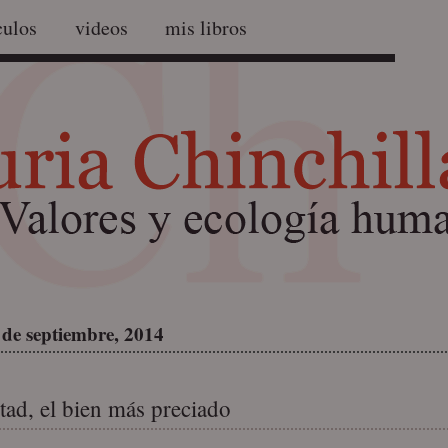
culos
videos
mis libros
 de septiembre, 2014
rtad, el bien más preciado