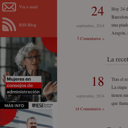
24
Vía e-mail
Hoy 24 de
Barcelon
RSS Blog
una piado
septiembre, 2014
Aragón, 
5 Comentarios »
La rece
18
Tras el r
La etapa 
tienen m
septiembre, 2014
que llam
14 Comentarios »