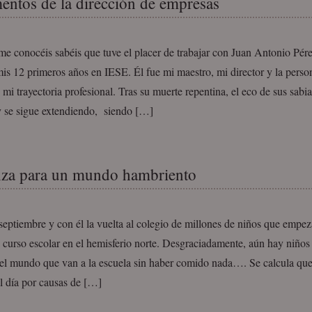
ntos de la dirección de empresas
me conocéis sabéis que tuve el placer de trabajar con Juan Antonio Pé
is 12 primeros años en IESE. Él fue mi maestro, mi director y la pers
 mi trayectoria profesional. Tras su muerte repentina, el eco de sus sabia
y se sigue extendiendo, siendo […]
nza para un mundo hambriento
septiembre y con él la vuelta al colegio de millones de niños que empe
 curso escolar en el hemisferio norte. Desgraciadamente, aún hay niño
del mundo que van a la escuela sin haber comido nada…. Se calcula qu
l día por causas de […]