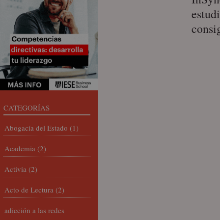
estudi
consi
CATEGORÍAS
Abogacía del Estado
(1)
Academia
(2)
Activia
(2)
Acto de Lectura
(2)
adicción a las redes