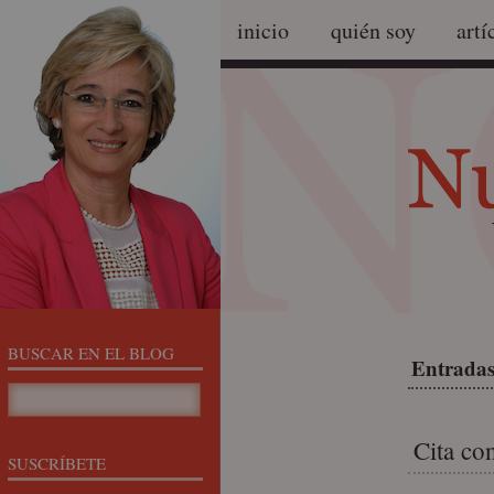
inicio
quién soy
artí
BUSCAR EN EL BLOG
Entradas 
Cita co
SUSCRÍBETE