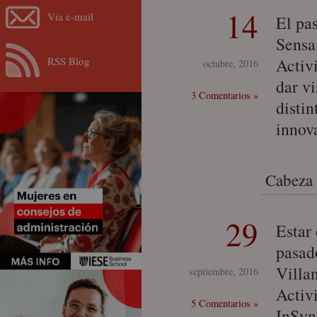
14
Vía e-mail
El pa
Sensa
RSS Blog
Activ
octubre, 2016
dar vi
3 Comentarios »
disti
innov
Cabeza 
29
Estar 
pasad
Villa
septiembre, 2016
Activi
5 Comentarios »
InSyn