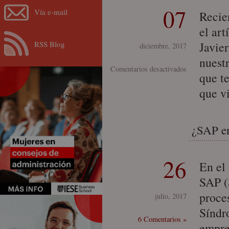
07
Vía e-mail
Recie
el ar
RSS Blog
Javier
diciembre, 2017
nuestr
en
Comentarios desactivados
que t
¿Quién
que v
soy
yo?
¿SAP em
26
En el
SAP (
proce
julio, 2017
Síndr
6 Comentarios »
empre