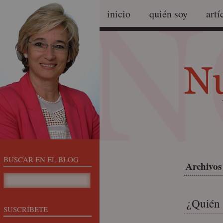
inicio
quién soy
artí
BUSCAR EN EL BLOG
Archivos 
¿Quién 
SUSCRÍBETE