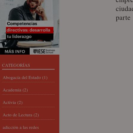
ciuda
parte
CATEGORÍAS
Abogacía del Estado
(1)
Academia
(2)
Activia
(2)
Acto de Lectura
(2)
adicción a las redes