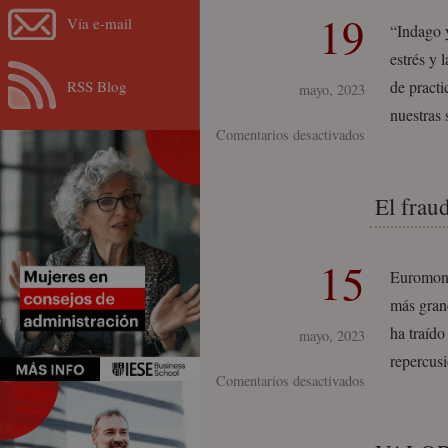
19
Vía e-mail
“Indago y
estrés y 
RSS Blog
de practi
mayo, 2023
nuestras
en
Comentarios desactivados
Conviértete
en
El frau
persona
Vitamina
15
Euromonit
más grand
ha traído
mayo, 2023
repercus
en
Comentarios desactivados
El
fraude