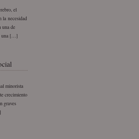
rebro, el
n la necesidad
n una de
, una […]
ocial
al minorista
te crecimiento
on graves
]