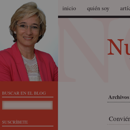
inicio
quién soy
artí
BUSCAR EN EL BLOG
Archivos
Conviér
SUSCRÍBETE