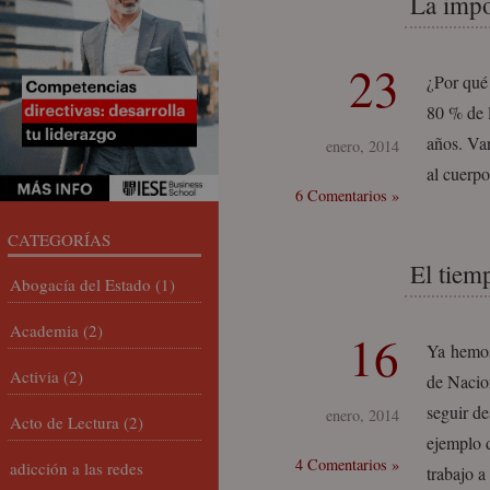
La impo
23
¿Por qué 
80 % de l
años. Va
enero, 2014
al cuerp
6 Comentarios »
CATEGORÍAS
El tiem
Abogacía del Estado
(1)
Academia
(2)
16
Ya hemos
Activia
(2)
de Nacio
seguir de
enero, 2014
Acto de Lectura
(2)
ejemplo 
4 Comentarios »
adicción a las redes
trabajo a