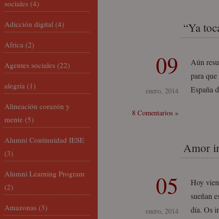
sociales
(4)
Adicción digital
(4)
“Ya toc
Africa
(2)
09
Aún resu
Agentes sociales
(22)
para que
alegría
(1)
España de
enero, 2014
Alineación corazón y
8 Comentarios »
mente
(5)
Alumni Continuidad IESE
Amor in
(3)
Alumni Learning Program
05
Hoy vien
(2)
sueñan es
Amazonas
(3)
día. Os i
enero, 2014