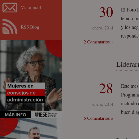
30
Vía e-mail
El Foro 
tenido po
RSS Blog
y los neg
enero, 2014
responder
2 Comentarios »
Liderar
28
Este mes
Programa
incluido 
enero, 2014
buen dia
5 Comentarios »