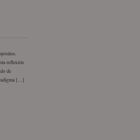
pósitos.
sta reflexión
ndo de
aradigma […]