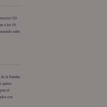
proceso? El
an a los 10
masiado culto
de la Familia
os países
guir el
ados con