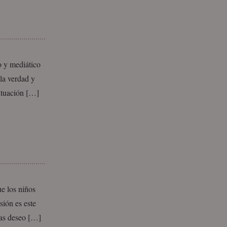
 y mediático
la verdad y
situación […]
e los niños
sión es este
ras deseo […]