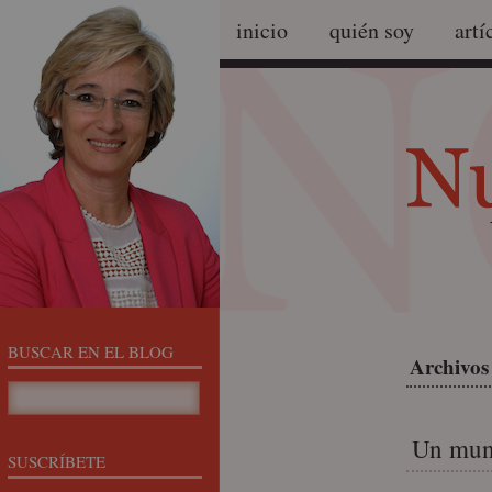
inicio
quién soy
artí
BUSCAR EN EL BLOG
Archivos
Un mund
SUSCRÍBETE