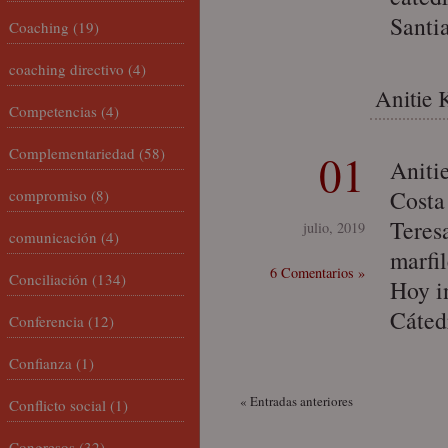
Santi
Coaching
(19)
coaching directivo
(4)
Anitie 
Competencias
(4)
Complementariedad
(58)
01
Aniti
Costa
compromiso
(8)
Teresa
julio, 2019
comunicación
(4)
marfil
6 Comentarios »
Conciliación
(134)
Hoy in
Cáted
Conferencia
(12)
Confianza
(1)
« Entradas anteriores
Conflicto social
(1)
Congresos
(32)