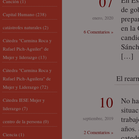
07
En Es
Canción
(1)
de gob
Capital Humano
(238)
prepa
enero, 2020
en la
catástrofes naturales
(2)
6 Comentarios »
candi
Cátedra "Carmina Roca y
Sánch
Rafael Pich-Aguiler" de
[…]
Mujer y liderazgo
(13)
Cátedra "Carmina Roca y
El rear
Rafael Pich-Aguilera" de
Mujer y Liderazgo
(72)
10
No ha
Cátedra IESE Mujer y
situac
liderazgo
(7)
traba
septiembre, 2019
centro de la persona
(0)
años.
2 Comentarios »
Ciencia
(1)
cated