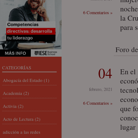
noche
6 Comentarios »
la Cr
para 
Foro de
04
CATEGORÍAS
En el
econó
Abogacía del Estado
(1)
tecnol
febrero, 2021
Academia
(2)
econo
6 Comentarios »
Activia
(2)
que f
conoc
Acto de Lectura
(2)
lugar
adicción a las redes