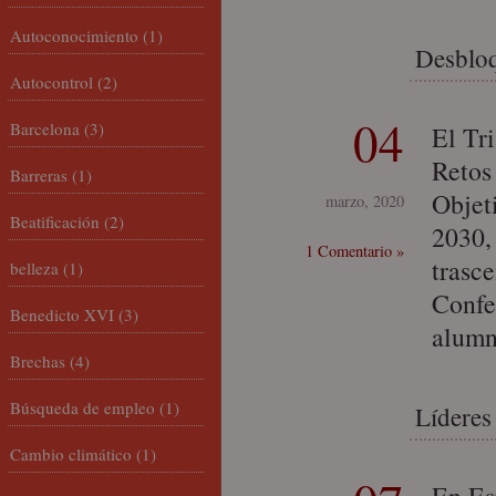
Autoconocimiento
(1)
Desbloq
Autocontrol
(2)
04
Barcelona
(3)
El Tri
Retos
Barreras
(1)
Objet
marzo, 2020
Beatificación
(2)
2030,
1 Comentario »
trasc
belleza
(1)
Confe
Benedicto XVI
(3)
alumn
Brechas
(4)
Búsqueda de empleo
(1)
Líderes
Cambio climático
(1)