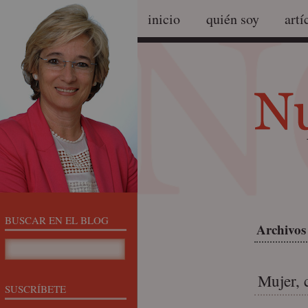
inicio
quién soy
artí
BUSCAR EN EL BLOG
Archivos
Mujer, 
SUSCRÍBETE