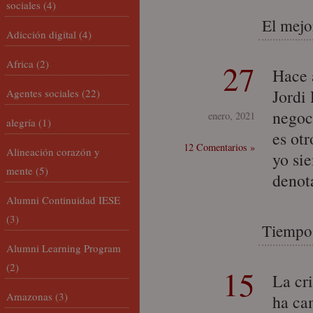
sociales
(4)
El mejo
Adicción digital
(4)
Africa
(2)
27
Hace 
Jordi
Agentes sociales
(22)
negoc
enero, 2021
alegría
(1)
es ot
12 Comentarios »
Alineación corazón y
yo si
mente
(5)
denot
Alumni Continuidad IESE
(3)
Tiempo 
Alumni Learning Program
(2)
15
La cr
Amazonas
(3)
ha ca