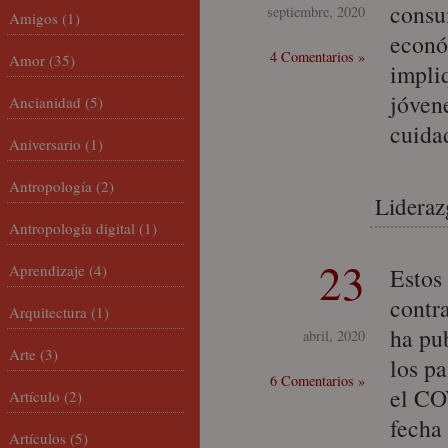
consu
septiembre, 2020
Amigos
(1)
econó
4 Comentarios »
Amor
(35)
impli
jóven
Ancianidad
(5)
cuida
Aniversario
(1)
Antropología
(2)
Lideraz
Antropología digital
(1)
23
Aprendizaje
(4)
Estos
contr
Arquitectura
(1)
ha pu
abril, 2020
Arte
(3)
los pa
6 Comentarios »
el CO
Artículo
(2)
fecha
Artículos
(5)