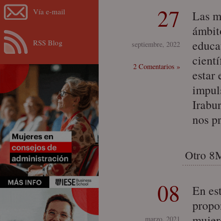
27
Vía e-mail
Las m
ámbit
RSS Blog
educat
septiembre, 2022
cientí
2 Comentarios »
estar
impuls
Irabur
nos p
Otro 8
08
En es
propo
mujer
marzo, 2021