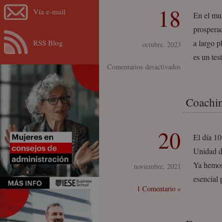
18
Vía e-mail
En el mu
prosperad
RSS Blog
a largo p
octubre, 2023
es un tes
en
Comentarios desactivados
Lina
Mascaró:
Coachin
un
legado
familiar
20
El día 10
de
Unidad de
éxito
Ya hemos
y
noviembre, 2021
valores
esencial 
1 Comentario »