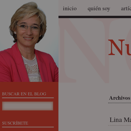
inicio
quién soy
artí
BUSCAR EN EL BLOG
Archivos
Lina Ma
SUSCRÍBETE