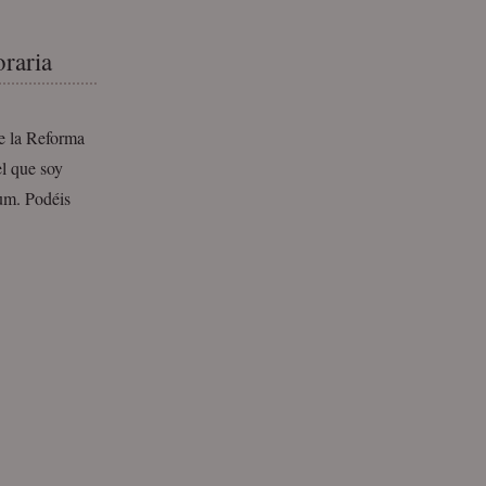
raria
te la Reforma
l que soy
um. Podéis