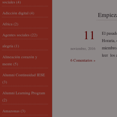
sociales
(4)
Adicción digital
(4)
Empieza
Africa
(2)
11
El pasado
Agentes sociales
(22)
Horaria,
alegría
(1)
miembro,
noviembre, 2016
leer los
Alineación corazón y
6 Comentarios »
mente
(5)
Alumni Continuidad IESE
(3)
Alumni Learning Program
(2)
Amazonas
(3)