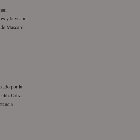
 han
es y la visión
ia de Mascaró
izado por la
alitz Ortiz.
etencia