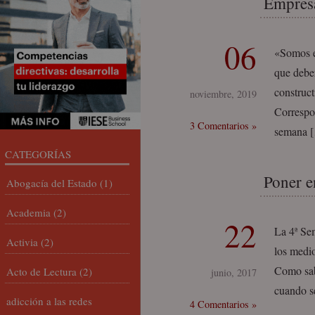
Empresa
06
«Somos ex
que deber
construc
noviembre, 2019
Correspo
3 Comentarios »
semana 
CATEGORÍAS
Poner e
Abogacía del Estado
(1)
Academia
(2)
22
La 4ª Sem
Activia
(2)
los medi
Como sabé
Acto de Lectura
(2)
junio, 2017
cuando s
adicción a las redes
4 Comentarios »