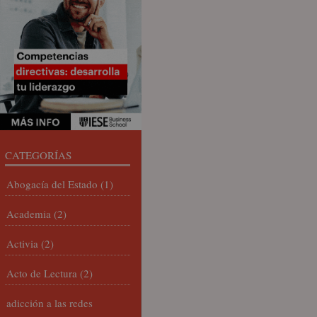
CATEGORÍAS
Abogacía del Estado
(1)
Academia
(2)
Activia
(2)
Acto de Lectura
(2)
adicción a las redes