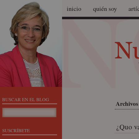
inicio
quién soy
artí
BUSCAR EN EL BLOG
Archivos 
¿Quo va
SUSCRÍBETE