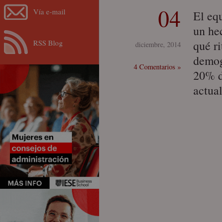
04
Vía e-mail
El equ
un he
RSS Blog
qué r
diciembre, 2014
demog
4 Comentarios »
20% d
actua