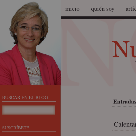
inicio
quién soy
artí
BUSCAR EN EL BLOG
Entradas
Calenta
SUSCRÍBETE