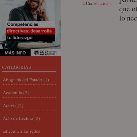
2 Comentarios »
que o
lo ne
CATEGORÍAS
Abogacía del Estado
(1)
Academia
(2)
Activia
(2)
Acto de Lectura
(2)
adicción a las redes