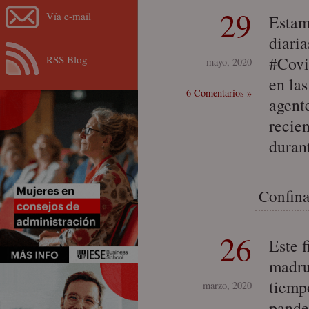
29
Vía e-mail
Estam
diaria
RSS Blog
#Covi
mayo, 2020
en las
6 Comentarios »
agente
recie
duran
Confin
26
Este 
madru
tiemp
marzo, 2020
pande