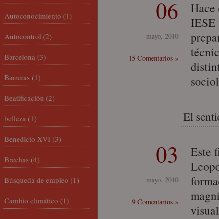
06
Hace 
Autoconocimiento
(1)
IESE 
prepa
Autocontrol
(2)
mayo, 2010
técni
Barcelona
(3)
15 Comentarios »
distin
Barreras
(1)
socio
Beatificación
(2)
El sent
belleza
(1)
Benedicto XVI
(3)
03
Este 
Brechas
(4)
Leopo
forma
Búsqueda de empleo
(1)
mayo, 2010
magní
Cambio climático
(1)
9 Comentarios »
visual