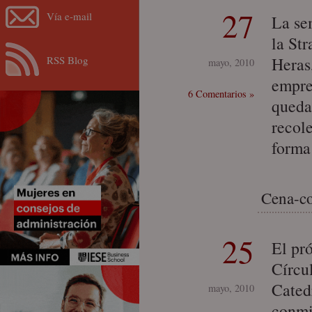
27
Vía e-mail
La se
la St
RSS Blog
Heras
mayo, 2010
empre
6 Comentarios »
queda
recol
forma
Cena-co
25
El pr
Círcu
Cated
mayo, 2010
conmi