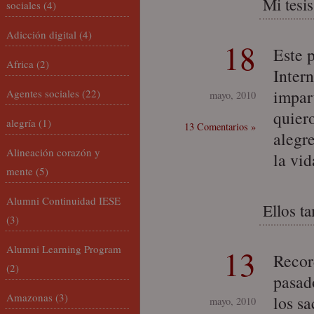
Mi tesis
sociales
(4)
Adicción digital
(4)
18
Este 
Africa
(2)
Intern
impar
Agentes sociales
(22)
mayo, 2010
quier
alegría
(1)
13 Comentarios »
alegre
Alineación corazón y
la vid
mente
(5)
Alumni Continuidad IESE
Ellos t
(3)
Alumni Learning Program
13
Recor
(2)
pasado
Amazonas
(3)
los s
mayo, 2010