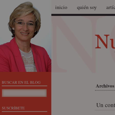
inicio
quién soy
artí
BUSCAR EN EL BLOG
Archivos
Un cont
SUSCRÍBETE