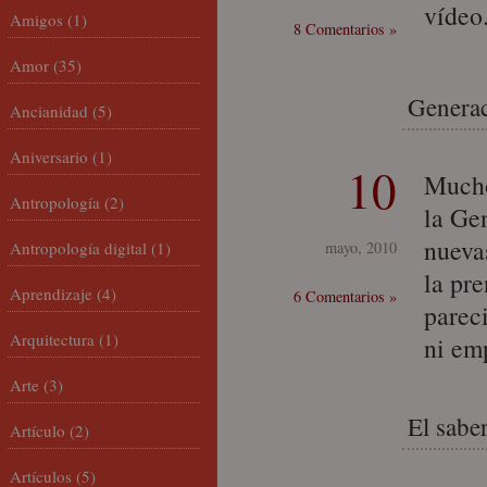
vídeo
Amigos
(1)
8 Comentarios »
Amor
(35)
Generac
Ancianidad
(5)
Aniversario
(1)
10
Mucho
Antropología
(2)
la Ge
nueva
Antropología digital
(1)
mayo, 2010
la pr
Aprendizaje
(4)
6 Comentarios »
parec
Arquitectura
(1)
ni em
Arte
(3)
El sabe
Artículo
(2)
Artículos
(5)