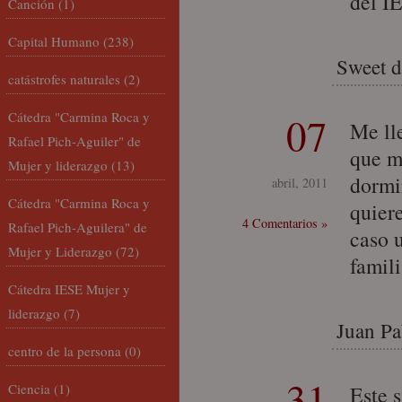
del I
Canción
(1)
Capital Humano
(238)
Sweet 
catástrofes naturales
(2)
Cátedra "Carmina Roca y
07
Me ll
Rafael Pich-Aguiler" de
que m
Mujer y liderazgo
(13)
dormi
abril, 2011
Cátedra "Carmina Roca y
quiere
4 Comentarios »
Rafael Pich-Aguilera" de
caso 
Mujer y Liderazgo
(72)
famili
Cátedra IESE Mujer y
liderazgo
(7)
Juan Pab
centro de la persona
(0)
31
Ciencia
(1)
Este 