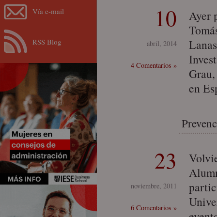
10
Vía e-mail
Ayer 
Tomás
RSS Blog
Lanas
abril, 2014
Inves
4 Comentarios »
Grau,
en Es
Prevenc
23
Volvi
Alumn
parti
noviembre, 2011
Unive
6 Comentarios »
event