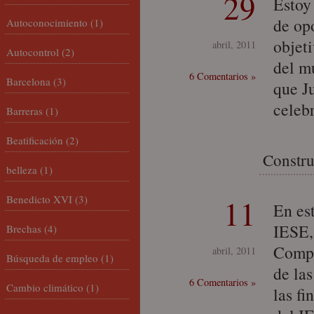
29
Estoy
de op
Autoconocimiento
(1)
objeti
abril, 2011
Autocontrol
(2)
del m
6 Comentarios »
Barcelona
(3)
que J
celeb
Barreras
(1)
Beatificación
(2)
Constru
belleza
(1)
Benedicto XVI
(3)
11
En est
IESE,
Brechas
(4)
Compa
abril, 2011
Búsqueda de empleo
(1)
de la
6 Comentarios »
Cambio climático
(1)
las fi