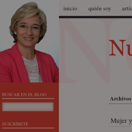
inicio
quién soy
artí
BUSCAR EN EL BLOG
Archivos 
Mujer y
SUSCRÍBETE