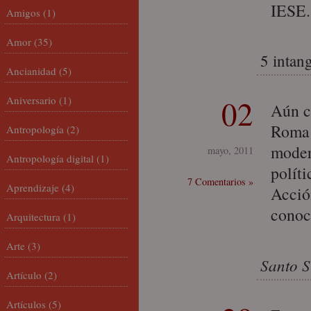
IESE.
Amigos
(1)
Amor
(35)
5 intan
Ancianidad
(5)
Aniversario
(1)
02
Aún c
Roma 
Antropología
(2)
moder
mayo, 2011
Antropología digital
(1)
políti
7 Comentarios »
Aprendizaje
(4)
Acció
conoc
Arquitectura
(1)
Arte
(3)
Santo S
Artículo
(2)
Artículos
(5)