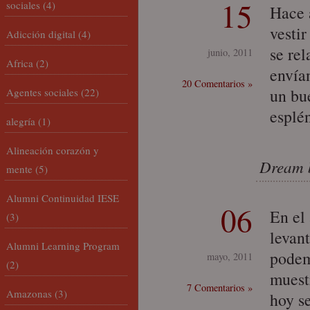
15
sociales
(4)
Hace 
vesti
Adicción digital
(4)
se re
junio, 2011
Africa
(2)
envía
20 Comentarios »
un bu
Agentes sociales
(22)
esplé
alegría
(1)
Alineación corazón y
Dream 
mente
(5)
Alumni Continuidad IESE
06
En el
(3)
levant
Alumni Learning Program
podem
mayo, 2011
(2)
muest
7 Comentarios »
Amazonas
(3)
hoy s