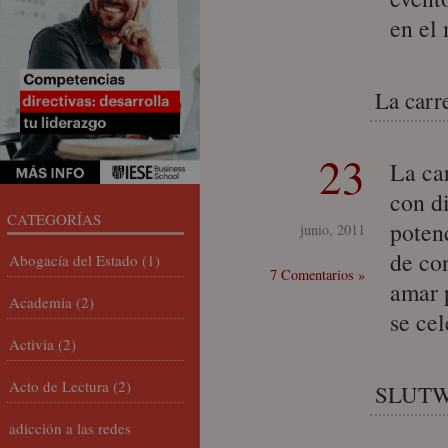
en el
La carre
23
La car
con d
CATEGORÍAS
poten
junio, 2011
de co
Abogacía del Estado
(1)
7 Comentarios »
amar 
Academia
(2)
se ce
Activia
(2)
Acto de Lectura
(2)
SLUT
adicción a las redes