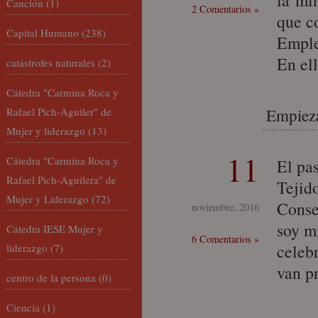
la mi
Canción
(1)
2 Comentarios »
que c
Capital Humano
(238)
Emple
En el
catástrofes naturales
(2)
Cátedra "Carmina Roca y
Rafael Pich-Aguiler" de
Empieza
Mujer y liderazgo
(13)
11
Cátedra "Carmina Roca y
El pa
Rafael Pich-Aguilera" de
Tejid
Mujer y Liderazgo
(72)
Conse
noviembre, 2016
soy m
Cátedra IESE Mujer y
6 Comentarios »
celeb
liderazgo
(7)
van p
centro de la persona
(0)
Ciencia
(1)