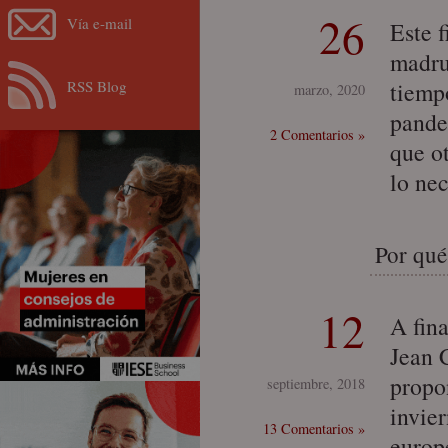
26
Vía e-mail
Este 
madru
RSS Blog
tiemp
marzo, 2020
pande
2 Comentarios »
que o
lo ne
Por qué
12
A fin
Jean 
propo
septiembre, 2018
invie
13 Comentarios »
europ