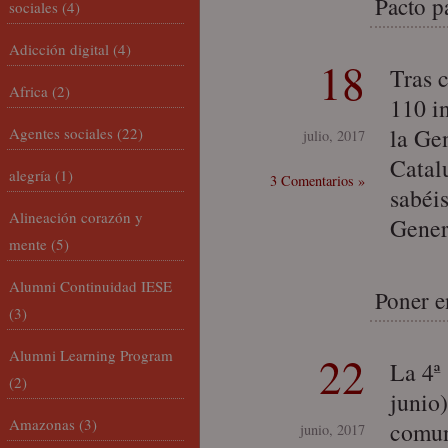
Pacto p
sociales
(4)
Adicción digital
(4)
18
Tras c
Africa
(2)
110 i
la Gen
Agentes sociales
(22)
julio, 2017
Catal
alegría
(1)
3 Comentarios »
sabéi
Alineación corazón y
Gener
mente
(5)
Alumni Continuidad IESE
Poner e
(3)
Alumni Learning Program
22
La 4ª
(2)
junio
Amazonas
(3)
comun
junio, 2017