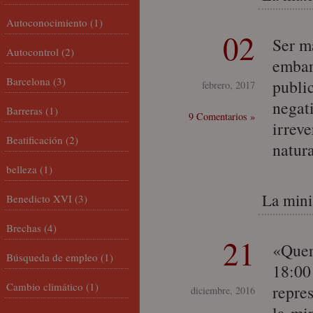
Autoconocimiento
(1)
02
Ser ma
Autocontrol
(2)
embar
Barcelona
(3)
publi
febrero, 2017
negat
Barreras
(1)
9 Comentarios »
irreve
Beatificación
(2)
natur
belleza
(1)
La minis
Benedicto XVI
(3)
Brechas
(4)
21
«Quer
Búsqueda de empleo
(1)
18:00
Cambio climático
(1)
repre
diciembre, 2016