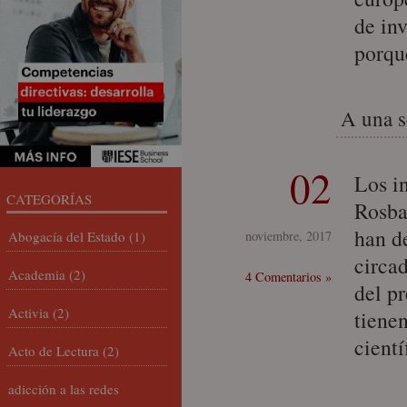
de in
porqu
A una s
02
Los i
CATEGORÍAS
Rosba
han d
Abogacía del Estado
(1)
noviembre, 2017
circa
Academia
(2)
4 Comentarios »
del p
Activia
(2)
tiene
cient
Acto de Lectura
(2)
adicción a las redes