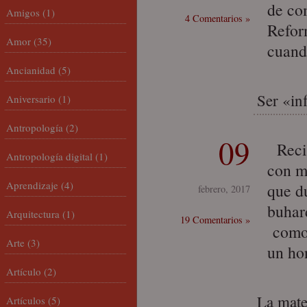
de co
Amigos
(1)
4 Comentarios »
Refor
Amor
(35)
cuand
Ancianidad
(5)
Ser «in
Aniversario
(1)
Antropología
(2)
09
Recie
Antropología digital
(1)
con m
Aprendizaje
(4)
que d
febrero, 2017
buhar
Arquitectura
(1)
19 Comentarios »
como 
Arte
(3)
un ho
Artículo
(2)
La mate
Artículos
(5)