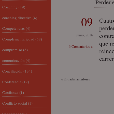
Perder e
Coaching
(19)
09
coaching directivo
(4)
Cuatr
perder
Competencias
(4)
contr
junio, 2016
Complementariedad
(58)
que r
6 Comentarios »
reinco
compromiso
(8)
carre
comunicación
(4)
Conciliación
(134)
« Entradas anteriores
Conferencia
(12)
Confianza
(1)
Conflicto social
(1)
Congresos
(32)