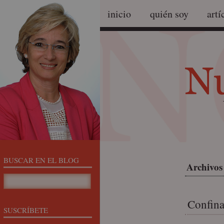
inicio
quién soy
artí
BUSCAR EN EL BLOG
Archivos 
Confin
SUSCRÍBETE