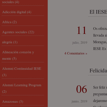
sociales
(4)
El IESE
Adicción digital
(4)
Africa
(2)
11
Os ofrezc
Agentes sociales
(22)
llevada a
Moragas, 
alegría
(1)
julio, 2019
IESE Es 
Alineación corazón y
4 Comentarios »
mente
(5)
Alumni Continuidad IESE
Felicid
(3)
06
Alumni Learning Program
Ser feli
(2)
preguntar
dejaremos
Amazonas
(3)
junio, 2019