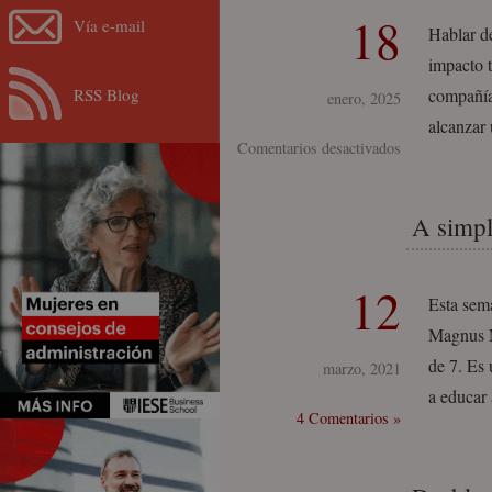
18
Vía e-mail
Hablar de
impacto 
RSS Blog
compañía
enero, 2025
alcanzar
en
Comentarios desactivados
Ignacio
Torras:
A simpl
liderazgo
empresarial,
social
12
Esta sem
y
Magnus M
familiar
de 7. Es 
marzo, 2021
a educar
4 Comentarios »