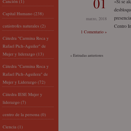
01
Canción
(1)
«Si se a
desbloque
Capital Humano
(238)
presencia
marzo, 2018
catástrofes naturales
(2)
Centro In
1 Comentario »
Cátedra "Carmina Roca y
Rafael Pich-Aguiler" de
Mujer y liderazgo
(13)
« Entradas anteriores
Cátedra "Carmina Roca y
Rafael Pich-Aguilera" de
Mujer y Liderazgo
(72)
Cátedra IESE Mujer y
liderazgo
(7)
centro de la persona
(0)
Ciencia
(1)