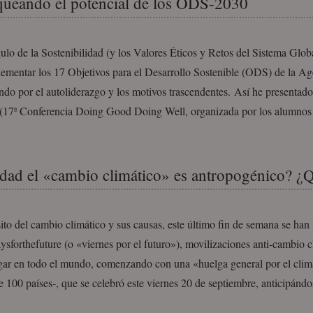
ueando el potencial de los ODS-2030
ulo de la Sostenibilidad (y los Valores Éticos y Retos del Sistema Globa
lementar los 17 Objetivos para el Desarrollo Sostenible (ODS) de la A
do por el autoliderazgo y los motivos trascendentes. Así he presentad
(17ª Conferencia Doing Good Doing Well, organizada por los alumno
dad el «cambio climático» es antropogénico? ¿Qu
to del cambio climático y sus causas, este último fin de semana se han 
aysforthefuture (o «viernes por el futuro»), movilizaciones anti-cambio 
ugar en todo el mundo, comenzando con una «huelga general por el cli
 100 países-, que se celebró este viernes 20 de septiembre, anticipánd