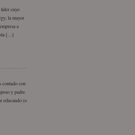
 líder cuyo
rgy, la mayor
 empresa a
ola […]
s contado con
poso y padre
tar educando (o