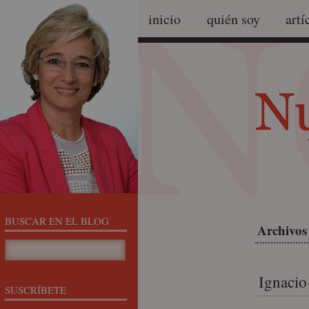
inicio
quién soy
artí
BUSCAR EN EL BLOG
Archivos 
Ignacio 
SUSCRÍBETE