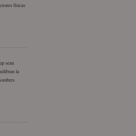
ciones físicas
oup sean
ilibran la
 hombres