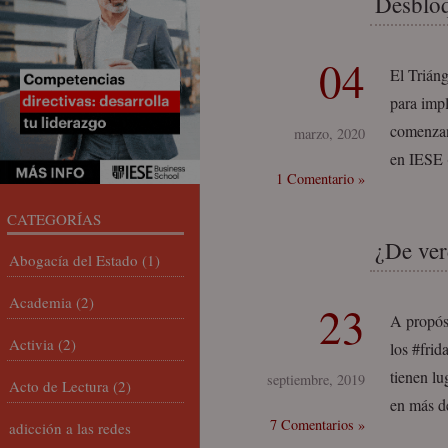
Desbloq
04
El Triáng
para imp
comenzan
marzo, 2020
en IESE 
1 Comentario »
CATEGORÍAS
¿De ver
Abogacía del Estado
(1)
Academia
(2)
23
A propósi
Activia
(2)
los #frid
tienen l
septiembre, 2019
Acto de Lectura
(2)
en más de
7 Comentarios »
adicción a las redes