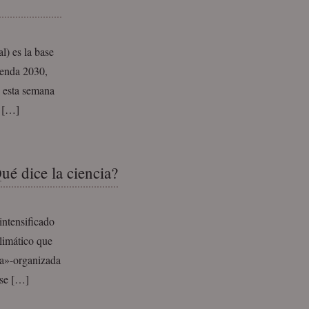
l) es la base
genda 2030,
o esta semana
s […]
é dice la ciencia?
intensificado
climático que
ma»-organizada
ose […]