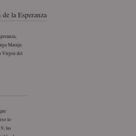
 de la Esperanza
speranza,
amiga Maruja
a Virgen del
 que
eso lo
9, las