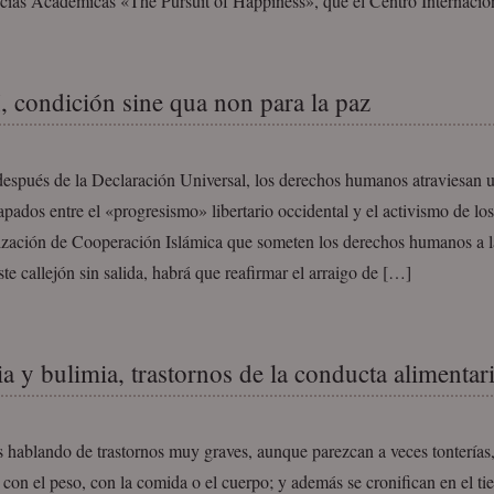
cias Académicas «The Pursuit of Happiness», que el Centro Internacio
condición sine qua non para la paz
espués de la Declaración Universal, los derechos humanos atraviesan un
apados entre el «progresismo» libertario occidental y el activismo de lo
ización de Cooperación Islámica que someten los derechos humanos a la
este callejón sin salida, habrá que reafirmar el arraigo de […]
a y bulimia, trastornos de la conducta alimentari
 hablando de trastornos muy graves, aunque parezcan a veces tontería
con el peso, con la comida o el cuerpo; y además se cronifican en el ti