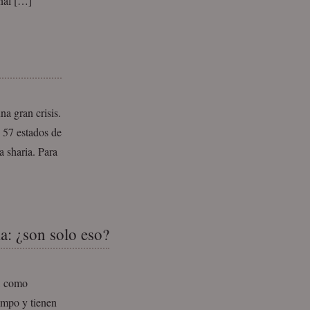
nal […]
a gran crisis.
s 57 estados de
 sharia. Para
a: ¿son solo eso?
s, como
empo y tienen