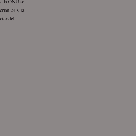
one la ONU se
rían 24 si la
ctor del