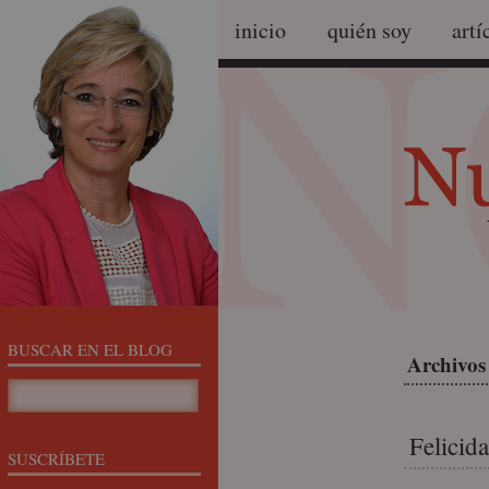
inicio
quién soy
artí
BUSCAR EN EL BLOG
Archivos 
Felicid
SUSCRÍBETE