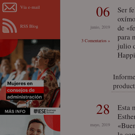
06
Vía e-mail
Ser f
oxímo
RSS Blog
de «fe
junio, 2019
para m
3 Comentarios »
julio
Happi
Informe
product
28
Esta 
Esthe
«Buena
mayo, 2019
la co