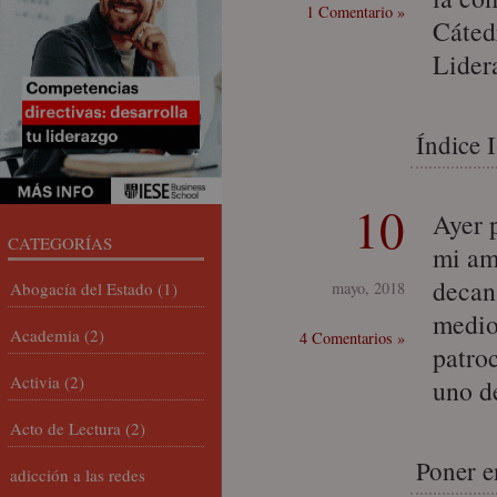
1 Comentario »
Cáted
Lider
Índice 
10
Ayer 
CATEGORÍAS
mi am
decan
Abogacía del Estado
(1)
mayo, 2018
medio
Academia
(2)
4 Comentarios »
patro
Activia
(2)
uno d
Acto de Lectura
(2)
Poner e
adicción a las redes