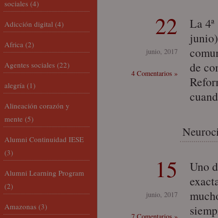
sociales
(4)
22
La 4ª
Adicción digital
(4)
junio
Africa
(2)
comun
junio, 2017
de co
Agentes sociales
(22)
4 Comentarios »
Refor
alegría
(1)
cuand
Alineación corazón y
mente
(5)
Neuroci
Alumni Continuidad IESE
(3)
15
Uno d
Alumni Learning Program
exacta
(2)
mucho
junio, 2017
Amazonas
(3)
siemp
7 Comentarios »