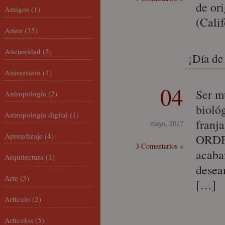
de ori
Amigos
(1)
(Cali
Amor
(35)
Ancianidad
(5)
¡Día de
Aniversario
(1)
04
Ser m
Antropología
(2)
bioló
Antropología digital
(1)
franj
mayo, 2017
Aprendizaje
(4)
ORDES
3 Comentarios »
acaba
Arquitectura
(1)
desean
Arte
(3)
[…]
Artículo
(2)
Artículos
(5)