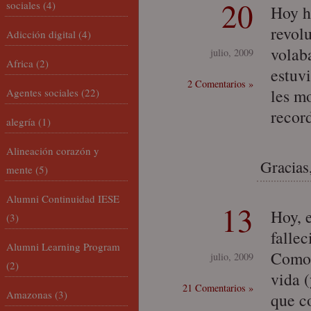
20
sociales
(4)
Hoy h
revolu
Adicción digital
(4)
volab
julio, 2009
Africa
(2)
estuv
2 Comentarios »
les m
Agentes sociales
(22)
recor
alegría
(1)
Alineación corazón y
Gracias,
mente
(5)
Alumni Continuidad IESE
13
Hoy, 
(3)
falle
Alumni Learning Program
Como 
julio, 2009
(2)
vida 
21 Comentarios »
Amazonas
(3)
que co