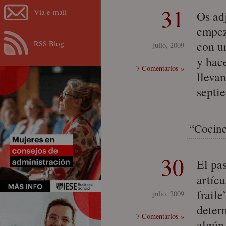
31
Vía e-mail
Os ad
empez
RSS Blog
con u
julio, 2009
y hace
7 Comentarios »
llevan
septi
“Cocine
30
El pa
artíc
frail
julio, 2009
deter
7 Comentarios »
algún