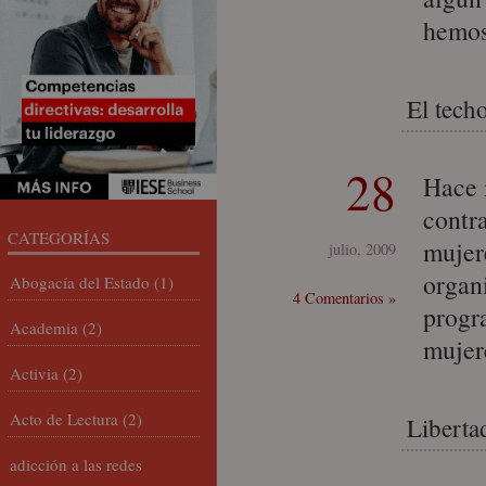
hemos
El tech
28
Hace 
contr
CATEGORÍAS
mujer
julio, 2009
organ
Abogacía del Estado
(1)
4 Comentarios »
progr
Academia
(2)
mujer
Activia
(2)
Acto de Lectura
(2)
Liberta
adicción a las redes