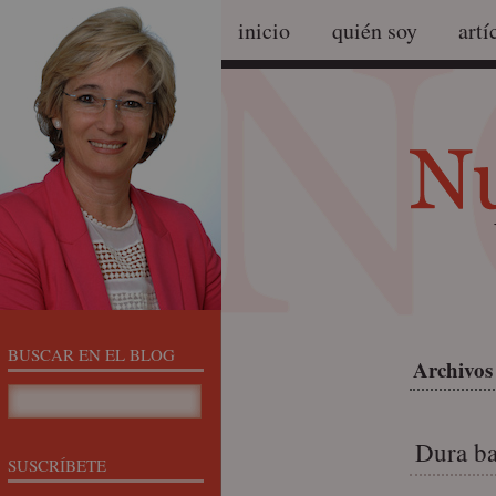
inicio
quién soy
artí
BUSCAR EN EL BLOG
Archivos 
Dura ba
SUSCRÍBETE