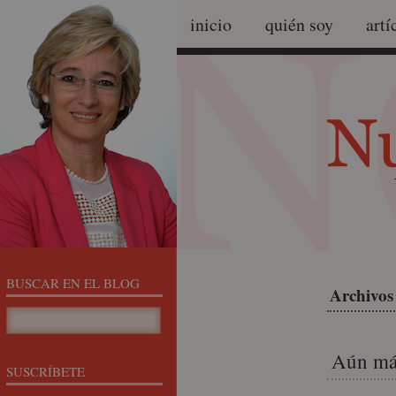
inicio
quién soy
artí
BUSCAR EN EL BLOG
Archivos 
Aún más
SUSCRÍBETE