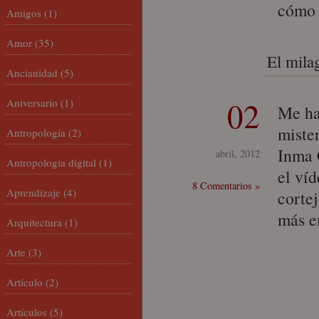
cómo 
Amigos
(1)
Amor
(35)
El mila
Ancianidad
(5)
02
Aniversario
(1)
Me ha
miste
Antropología
(2)
Inma 
abril, 2012
Antropología digital
(1)
el ví
8 Comentarios »
Aprendizaje
(4)
corte
más e
Arquitectura
(1)
Arte
(3)
Artículo
(2)
Artículos
(5)