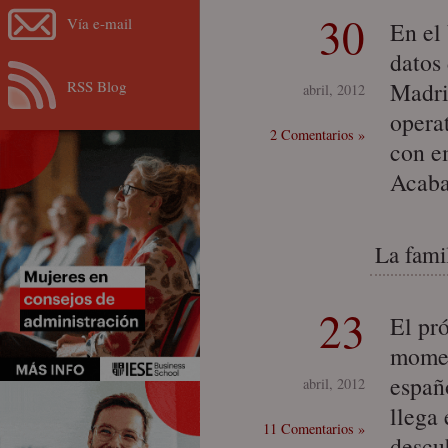
30
Vía e-mail
En el
datos
RSS Blog
Madri
abril, 2012
opera
2 Comentarios »
con e
Acaba
La fami
23
El pró
momen
españ
abril, 2012
llega 
11 Comentarios »
descu