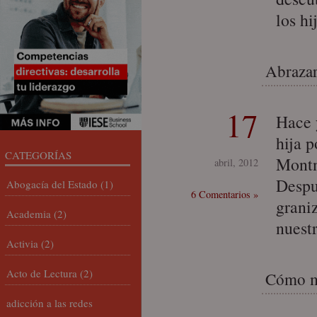
los hi
Abrazar
17
Hace 
hija p
CATEGORÍAS
Montn
abril, 2012
Despu
Abogacía del Estado
(1)
6 Comentarios »
grani
Academia
(2)
nuest
Activia
(2)
Acto de Lectura
(2)
Cómo me
adicción a las redes