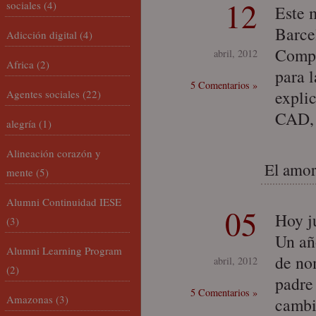
12
sociales
(4)
Este 
Barce
Adicción digital
(4)
Compe
abril, 2012
Africa
(2)
para 
5 Comentarios »
expli
Agentes sociales
(22)
CAD, 
alegría
(1)
Alineación corazón y
El amor
mente
(5)
Alumni Continuidad IESE
05
Hoy j
(3)
Un año
Alumni Learning Program
de no
abril, 2012
(2)
padre 
5 Comentarios »
Amazonas
(3)
cambi