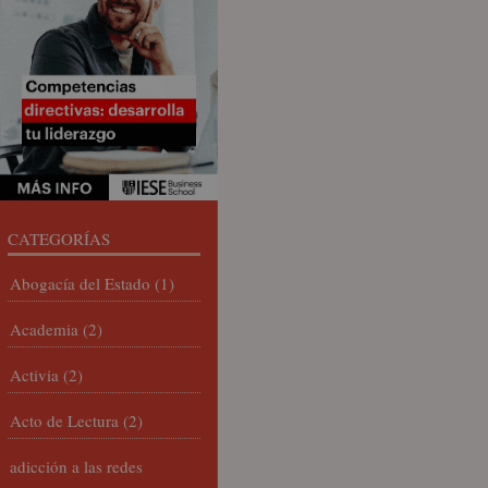
CATEGORÍAS
Abogacía del Estado
(1)
Academia
(2)
Activia
(2)
Acto de Lectura
(2)
adicción a las redes