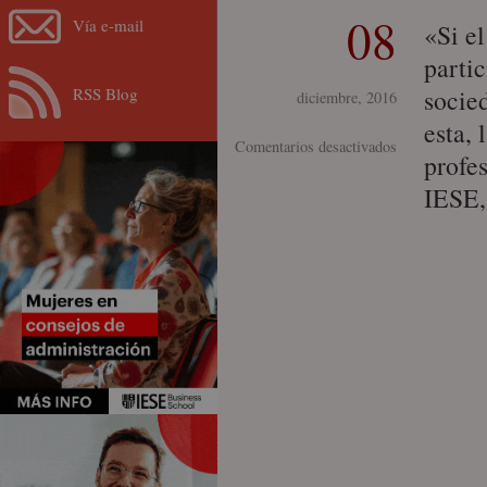
08
Vía e-mail
«Si e
parti
RSS Blog
socied
diciembre, 2016
esta, 
en
Comentarios desactivados
profe
Mujeres
IESE,
I-
Wil
Andalucía