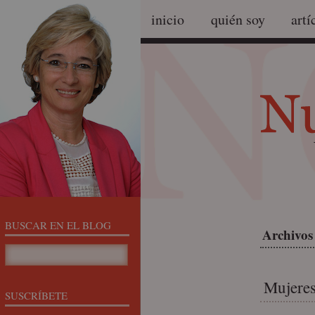
inicio
quién soy
artí
BUSCAR EN EL BLOG
Archivos 
Mujeres
SUSCRÍBETE